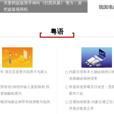
夫妻档盗版黑手伸向《扫黑风暴》 警方：莫
我国境
把盗版视商机
粤语
7年 湖北宜昌警方助男子与家人
内蒙古现有本土确诊病例32
洛旗确诊病例清零
荣发现1例境外输入复阳病例 四
寄递渠道禁毒百日攻坚：贵
接者核酸检测为
案件21起
古额济纳旗达来呼布镇调整为低风
交通陆续恢复 内蒙古通辽生
区
序逐步恢复正常