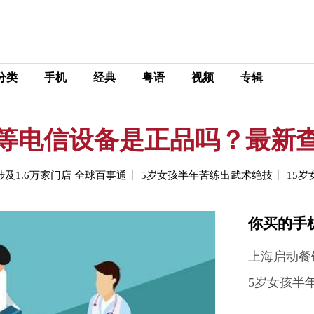
分类
手机
经典
粤语
视频
专辑
等电信设备是正品吗？最新
丨
丨
1.6万家门店 全球百事通
5岁女孩半年苦练出武术绝技
15
你买的手
5岁女孩半