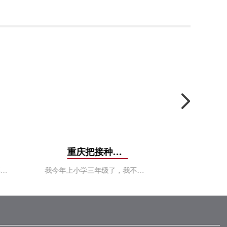
重庆把接种点“搬”进小学，8岁学生：“我不怕疼，打疫苗
11月10日5时30分，位于敦煌车站旁的敦煌综合工区，钢轨探伤车厢里灯火通明，兰州铁路局兰州工务机械段的8名职工正在做出车前的准备。两小时
我今年上小学三年级了，我不怕疼，打疫苗是为了抵抗新冠病毒。11日，在重庆市沙坪坝区青木关小学内，8岁的杨定锦对记者说。当天，在老师和