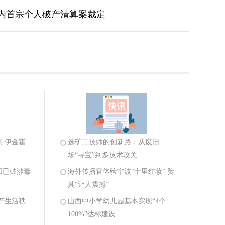
内首宗个人破产清算案裁定
例 伊金霍
选矿工技师的创新路：从废旧
场“寻宝”到多技术攻关
阳已破涉毒
海外传播官体验宁波“十里红妆” 赞
其“让人震撼”
产生活秩
山西中小学幼儿园基本实现“4个
100%”达标建设