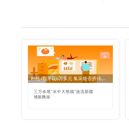
种植4颗牙花6万多元 集采能否挤掉种植牙价格“水分”？
三万余尾“水中大熊猫”放流新疆
博斯腾湖