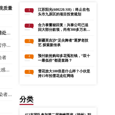
境质量
江苏阳光(600220.SH)：终止在包
1
头市九原区的项目投资规划
合力泰董秘回复：兴泰公司已追
2
回大部分款项，尚有300多万未支
国务院联防联控机制综合组到辽宁大连指导疫情处置工作并
付，已申请财产保全|世界焦点
新疆英吉沙“足尖舞者”逐梦老技
3
北京来福士商场于11月11日起应疫情防控需求暂停营业
艺 探索新传承
预付款抢购却多花冤枉钱，“双十
4
染者
一最低价”都是套路？
北京海淀5人核酸阳性 其中4人确诊1人为无症状感染者
雪花放大100倍是什么样？小伙坚
5
持15年拍雪花走红网络
河南新增本土确诊病例13例 新增本土无症状感染者5例
分类
452支团队参加第二届海峡两岸（福州）职