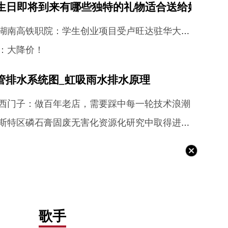
儿生日即将到来有哪些独特的礼物适合送给她
全球热文：湖南高铁职院：学生创业项目受卢旺达驻华大使点赞
：大降价！
管排水系统图_虹吸雨水排水原理
西门子：做百年老店，需要踩中每一轮技术浪潮
地化所在喀斯特区磷石膏固废无害化资源化研究中取得进展_当前快报
上海启动餐饮行业个人信息保护普法培训，首批涉及1.6万家门店 全球百事通
歌手