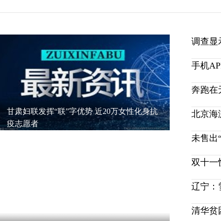
调查显
手机A
奔跑在
甘肃妇联发挥“联”字优势 近20万女性化身抗
北京海
疫志愿者
双十一
辽宁：
清华贫