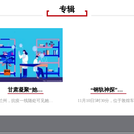
专辑
甘肃凝聚“她力量”：互助抗疫，女人更懂女人心
“钢轨神探”启5大铁路大动脉9300公里冬季“诊疗”
在兰州，抗疫一线随处可见她身影，她们是身穿防护服的大白，是寒潮来袭坚守在社区防疫卡口点的红马甲，也是在幕后默默做服务的巾帼志愿者…