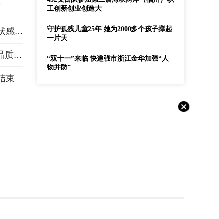
区
工创新创业创造大
守护孤残儿童25年 她为2000多个孩子撑起
辽宁新增21例本土确诊病例 新增16例本土无症状感染者
一片天
打通消费维权堵点 中消协启动“慧眼计划”保障品质消费
“双十一”来临 快递强市浙江金华加强“人
物并防”
结束