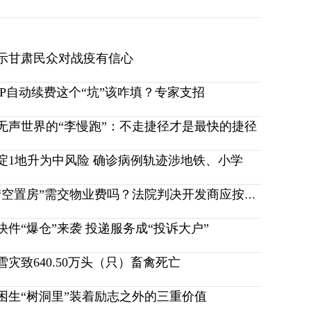
示甘肃民众对战疫有信心
PP自动续费这个“坑”该咋填？专家支招
无声世界的“李慢跑”：不走捷径才是最快的捷径
淀1地升为中风险 确诊病例轨迹涉地铁、小学
未售出“空置房”需交物业费吗？法院判决开发商应按合同
快件“爆仓”来袭 投递服务成“投诉大户”
雪灾致640.50万头（只）畜禽死亡
困生“树洞里”装着励志之外的三重价值