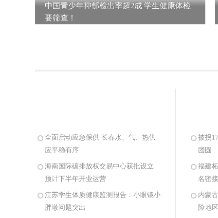
中国青少年抑郁检出率超2成 学生健康体检
要筛查！
全面启动应急保供 长春水、气、热供
被拐1
应平稳有序
团圆
海南国际碳排放权交易中心获批设立
福建柘
预计下半年开业运营
名密
江苏学生体质健康监测报告：小眼镜小
内蒙
胖墩问题突出
险地