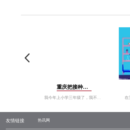
“钢轨神探”启5大铁路大动脉9300公里冬季“诊疗”
重庆把接种点“搬”进小学，8岁学生：“我不怕疼，打疫苗
11月10日5时30分，位于敦煌车站旁的敦煌综合工区，钢轨探伤车厢里灯火通明，兰州铁路局兰州工务机械段的8名职工正在做出车前的准备。两小时
我今年上小学三年级了，我不怕疼，打疫苗是为了抵抗新冠病毒。11日，在重庆市沙坪坝区青木关小学内，8岁的杨定锦对记者说。当天，在老师和
友情链接
热讯网