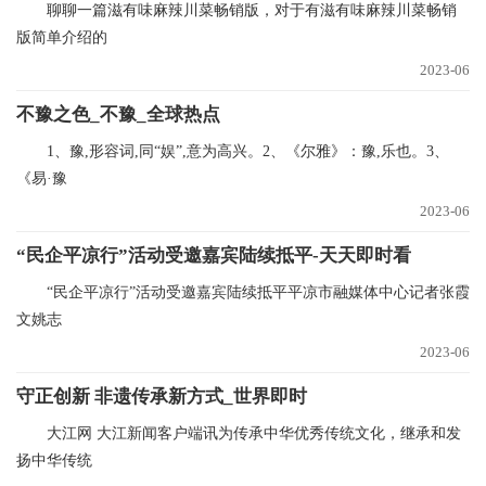
聊聊一篇滋有味麻辣川菜畅销版，对于有滋有味麻辣川菜畅销
版简单介绍的
2023-06
不豫之色_不豫_全球热点
1、豫,形容词,同“娱”,意为高兴。2、《尔雅》：豫,乐也。3、
《易·豫
2023-06
“民企平凉行”活动受邀嘉宾陆续抵平-天天即时看
“民企平凉行”活动受邀嘉宾陆续抵平平凉市融媒体中心记者张霞
文姚志
2023-06
守正创新 非遗传承新方式_世界即时
大江网 大江新闻客户端讯为传承中华优秀传统文化，继承和发
扬中华传统