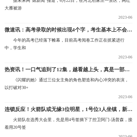
据未来网“燃新闻”报道，6月22日，在河北石家庄一景区，网红
大雁被游
2023-06
微速讯：高考录取的时候出现4个字，考生基本上不会被录取，报志愿需谨慎
今年的高考已经落下帷幕，目前高考阅卷工作正在抓紧进行
中，学生和
2023-06
热资讯！一口气追到了12集，越看越上头，真是一部上瘾都市女性情感剧
《闪耀的她》通过三位女主角的角色塑造和内心冲突的表演，
以打破对30+
2023-06
连锁反应！火箭队或无缘3位明星，1号位3人坐镇，新人继续挑大梁|全球实时
火箭队在选秀大会里，先是用4号签摘下了控卫阿门-汤普森，接
着用20号签
2023-06