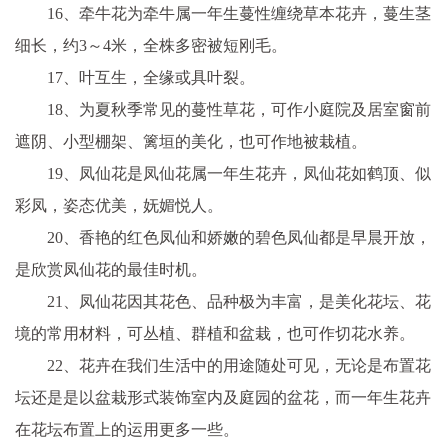
16、牵牛花为牵牛属一年生蔓性缠绕草本花卉，蔓生茎
细长，约3～4米，全株多密被短刚毛。
17、叶互生，全缘或具叶裂。
18、为夏秋季常见的蔓性草花，可作小庭院及居室窗前
遮阴、小型棚架、篱垣的美化，也可作地被栽植。
19、凤仙花是凤仙花属一年生花卉，凤仙花如鹤顶、似
彩凤，姿态优美，妩媚悦人。
20、香艳的红色凤仙和娇嫩的碧色凤仙都是早晨开放，
是欣赏凤仙花的最佳时机。
21、凤仙花因其花色、品种极为丰富，是美化花坛、花
境的常用材料，可丛植、群植和盆栽，也可作切花水养。
22、花卉在我们生活中的用途随处可见，无论是布置花
坛还是是以盆栽形式装饰室内及庭园的盆花，而一年生花卉
在花坛布置上的运用更多一些。