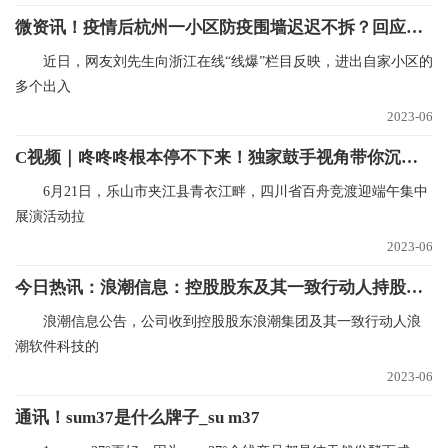
微资讯！疫情后杭州一小区防疫围墙迟迟不拆？回应来了
近日，网友刘先生向浙江在线“线爆”栏目反映，进出自家小区的
多个出入
2023-06
C视频｜咚咚咚根本停不下来！独家鼓手视角带你沉浸式划龙舟
6月21日，乐山市夹江县青衣江畔，四川省百舟竞渡迎端午集中
展演活动拉
2023-06
今日热讯：浪潮信息：控股股东及其一致行动人持股比例下降7.09%
浪潮信息公告，公司收到控股股东浪潮集团及其一致行动人浪
潮软件科技的
2023-06
通讯！sum37是什么牌子_su m37