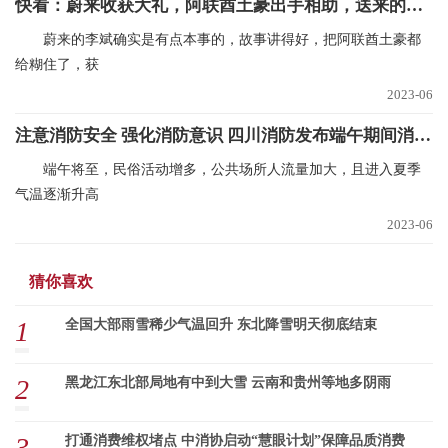
快看：蔚来收获大礼，阿联酋土豪出手相助，送来的钱够蔚来亏一个季度
蔚来的李斌确实是有点本事的，故事讲得好，把阿联酋土豪都
给糊住了，获
2023-06
注意消防安全 强化消防意识 四川消防发布端午期间消防安全提示
端午将至，民俗活动增多，公共场所人流量加大，且进入夏季
气温逐渐升高
2023-06
猜你喜欢
1
全国大部雨雪稀少气温回升 东北降雪明天彻底结束
2
黑龙江东北部局地有中到大雪 云南和贵州等地多阴雨
3
打通消费维权堵点 中消协启动“慧眼计划”保障品质消费