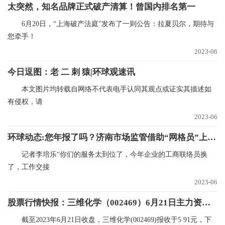
太突然，知名品牌正式破产清算！曾国内排名第一
6月20日，“上海破产法庭”发布了一则公告：拉夏贝尔，期待与
您牵手！
2023-06
今日逗图：老 二 刺 猿|环球观速讯
‍本文图片均转载自网络不代表电手认同其观点或证实其描述如
有侵权，请
2023-06
环球动态:您年报了吗？济南市场监管借助“网格员”上门提醒
记者李培乐“你们的服务太到位了，今年企业的工商联络员换
了，工作交接
2023-06
股票行情快报：三维化学（002469）6月21日主力资金净卖出421.86万元 速递
截至2023年6月21日收盘，三维化学(002469)报收于5 91元，下