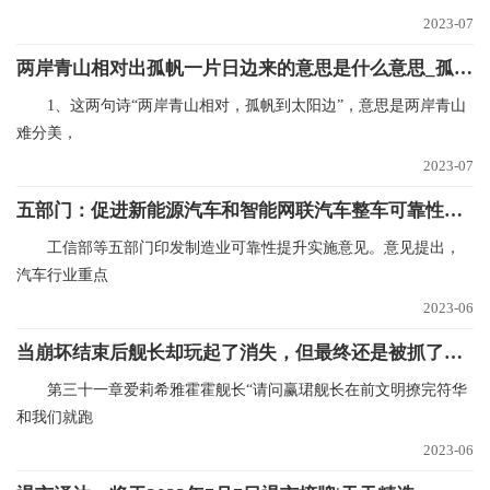
2023-07
两岸青山相对出孤帆一片日边来的意思是什么意思_孤帆一片日边来诗句译文|世界速看
1、这两句诗“两岸青山相对，孤帆到太阳边”，意思是两岸青山
难分美，
2023-07
五部门：促进新能源汽车和智能网联汽车整车可靠性水平提升|报资讯
工信部等五部门印发制造业可靠性提升实施意见。意见提出，
汽车行业重点
2023-06
当崩坏结束后舰长却玩起了消失，但最终还是被抓了回去
第三十一章爱莉希雅霍霍舰长“请问赢珺舰长在前文明撩完符华
和我们就跑
2023-06