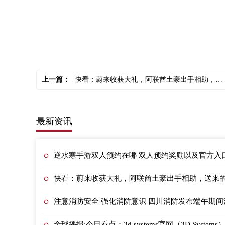
关键词：
上一篇：
快看：蔚来收获大礼，阿联酋土豪出手相助，送来的钱够蔚来亏一个季度
最新资讯
逆水寒手游双人预约在哪 双人预约奖励以
快看：蔚来收获大礼，阿联酋土豪出手相助，送来
注意消防安全 强化消防意识 四川消防发布端午期
全球播报:今日看点：3d systems官网（3D Systems