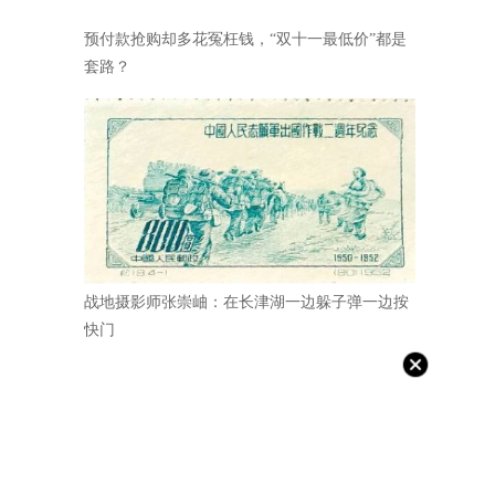
预付款抢购却多花冤枉钱，“双十一最低价”都是
套路？
战地摄影师张崇岫：在长津湖一边躲子弹一边按
快门