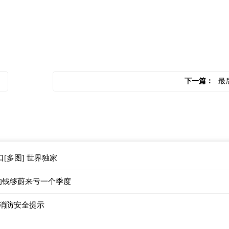
下一篇：
最
及官方入口[多图] 世界独家
的钱够蔚来亏一个季度
间消防安全提示
）