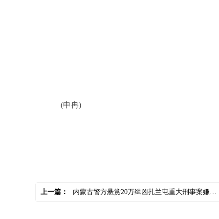
(申冉)
关键词：
双十一南京
猪都脱单了
更让人嫉妒
上一篇：
内蒙古警方悬赏20万缉凶扎兰屯重大刑事案嫌疑人