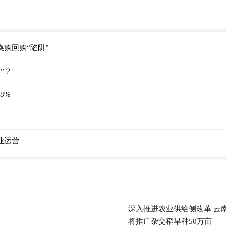
购回购“陷阱”
”？
8%
业运营
深入推进农业供给侧改革 云
将推广杂交稻旱种50万亩