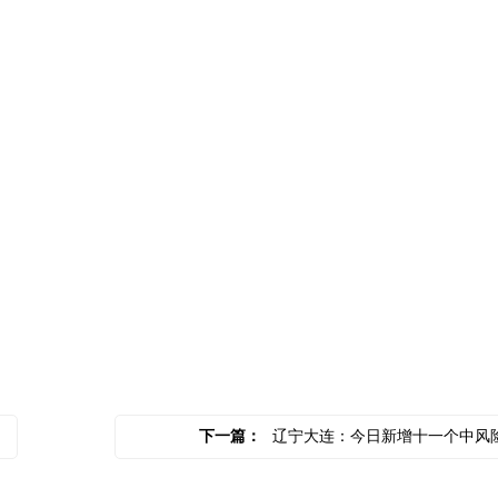
成双成对
下一篇：
辽宁大连：今日新增十一个中风