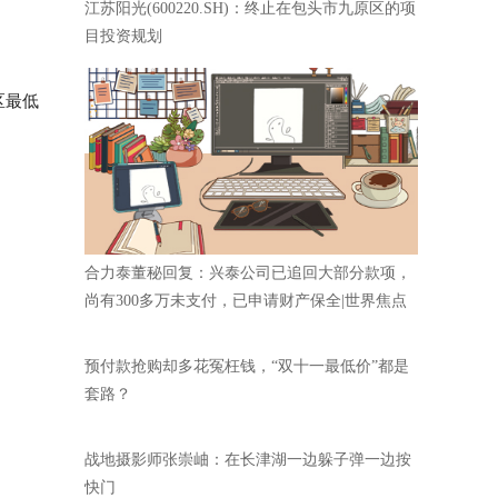
江苏阳光(600220.SH)：终止在包头市九原区的项
目投资规划
区最低
合力泰董秘回复：兴泰公司已追回大部分款项，
尚有300多万未支付，已申请财产保全|世界焦点
预付款抢购却多花冤枉钱，“双十一最低价”都是
套路？
战地摄影师张崇岫：在长津湖一边躲子弹一边按
快门