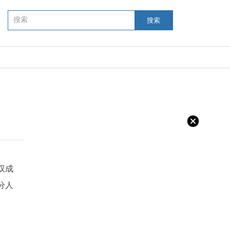
搜索
双成
分人