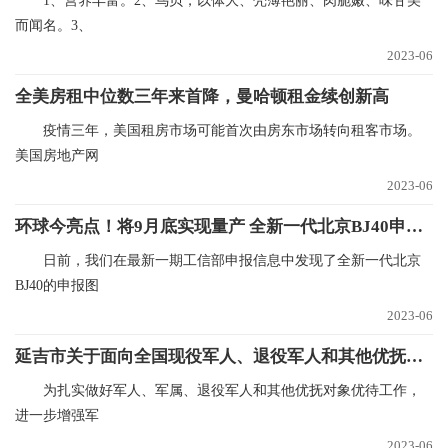
1、营养丰富。2、鸟贝，以体大、壳薄艳丽、肉脆嫩、味甘美
而闻名。3、
2023-06
全美房租中位数三年来首降，曼哈顿租金续创新高
疫情三年，美国租房市场可能首次由房东市场转向租客市场。
美国房地产网
2023-06
环球今亮点！将9月底实现量产 全新一代北京BJ40申报图
日前，我们在最新一期工信部申报信息中发现了全新一代北京
BJ40的申报图
2023-06
延吉市关于面向全国现役军人、退役军人和其他优抚对象享受免门票游览延吉帽儿山（恐龙）文化旅游区的通告
为扎实做好军人、军属、退役军人和其他优抚对象优待工作，
进一步增强军
2023-06