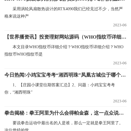
采用涡轮风扇散热设计的RTX4090我们已经见过不少，当然严
格来说这种产
2023-06
【世界播资讯】投资理财网站源码（WHO指纹币详细介绍？）
本文目录WHO指纹币详细介绍？WHO指纹币详细介绍？WHO
指纹币WHO指纹币是
2023-06
今日热闻!小鸡宝宝考考“湘西明珠”凤凰古城位于哪个省（10月16日支付宝蚂蚁庄园每日一题）
1、【庄园小课堂往期答案汇总】2、问题：小鸡宝宝考考
你，“湘西明珠”
2023-06
拳击揭秘：拳王阿里为什么会得帕金森，这一点众说纷纭-环球热文
要说拳击运动中最出名的人是谁，那么一定就是拳王阿里了。
这位曾经的世