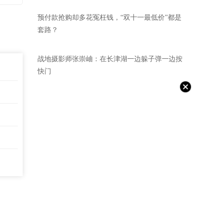
预付款抢购却多花冤枉钱，“双十一最低价”都是
套路？
战地摄影师张崇岫：在长津湖一边躲子弹一边按
快门