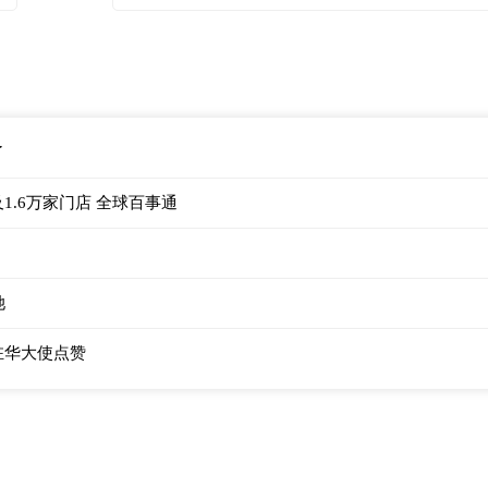
了
.6万家门店 全球百事通
她
驻华大使点赞