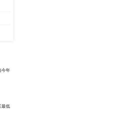
南今年
区最低