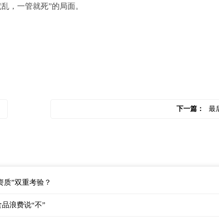
乱，一管就死”的局面。
下一篇：
最
资质”双重考验？
品浪费说“不”