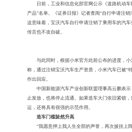
日前，工业和信息化部官网公示《道路机动车辆
产品”名单。《证券日报》记者查阅“自行申请注销
这意味着，宝沃汽车自行申请注销了乘用车的汽车
传言也不攻自破。
与此同时，根据小米官方此前公布的进度，小米
称，通过注销宝沃汽车生产资质，小米汽车已被“特
作出回应。
中国新能源汽车产业创新联盟理事高云鹏表示
止发放，也将停止流通。如果造车大门依旧紧锁，
运，还将具有很强的示范作用。
造车门槛陡然升高
“我愿意押上我人生全部的声誉，再次披挂上阵