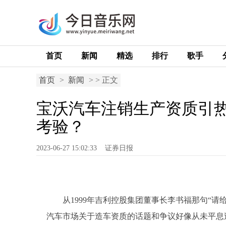
首页
新闻
精选
排行
歌手
首页
>
新闻
> > 正文
宝沃汽车注销生产资质引热
考验？
2023-06-27 15:02:33
证券日报
从1999年吉利控股集团董事长李书福那句“请
汽车市场关于造车资质的话题和争议好像从未平息