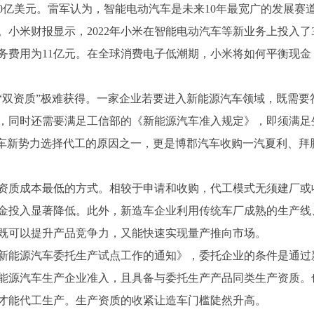
00亿美元。雷军认为，智能电动汽车是未来10年最宽广的发展赛
小米财报显示，2022年小米在智能电动汽车等新业务上投入了3
业务费用为11亿元。在全球消费电子低潮期，小米将如何平衡现金
“双资质”极难获得。一家企业若要进入新能源汽车领域，既需要
，同时还需要满足工信部的《新能源汽车准入规定》，即须满足
造车新势力选择代工的原因之一，更是博郡汽车收购一汽夏利、拜
资质成本最低的方式。相较于申请和收购，代工模式无须建厂或
金投入显著降低。此外，新造车企业利用传统车厂成熟的生产线
既可以提升产品竞争力，又能快速实现量产推向市场。
展新能源汽车委托生产试点工作的通知》，委托企业的条件是通过
能源汽车生产企业准入，且具备与委托生产产品同类生产资质。
才能代工生产。生产资质的收紧让造车门槛陡然升高。