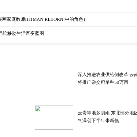
日本漫画家庭教师HITMAN REBORN!中的角色）
：描绘移动生活百变蓝图
深入推进农业供给侧改革 云
将推广杂交稻旱种50万亩
岸
云贵等地多阴雨 东北部分地
气温创下半年来新低