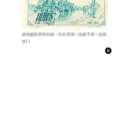
战地摄影师张崇岫：在长津湖一边躲子弹一边按
快门