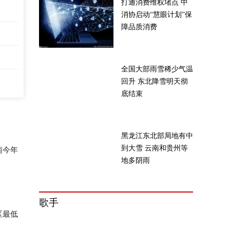
打通消费维权堵点 中
消协启动“慧眼计划”保
障品质消费
全国大部雨雪稀少气温
回升 东北降雪明天彻
底结束
黑龙江东北部局地有中
到大雪 云南和贵州等
南今年
地多阴雨
歌手
区最低