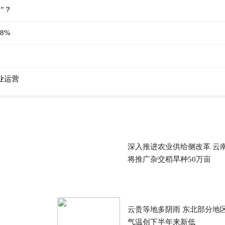
”？
8%
业运营
深入推进农业供给侧改革 云
将推广杂交稻旱种50万亩
岸
云贵等地多阴雨 东北部分地
气温创下半年来新低