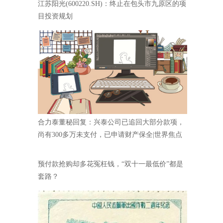
江苏阳光(600220.SH)：终止在包头市九原区的项
目投资规划
合力泰董秘回复：兴泰公司已追回大部分款项，
尚有300多万未支付，已申请财产保全|世界焦点
预付款抢购却多花冤枉钱，“双十一最低价”都是
套路？