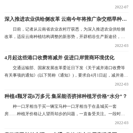
向追求品牌、时尚和
2022-07
深入推进农业供给侧改革 云南今年将推广杂交稻旱种50万亩
日前，记者从云南省农业农村厅获悉，为深入推进农业供给侧
改革，适应云南种植结构调整的新形势，开辟稻谷生产新途径，稳
定稻谷生产，确保口
2022-03
4月起这些港口收费将减并 促进口岸营商环境优化
交通运输部、国家发展改革委近日下发《关于减并港口收费等
有关事项的通知》(以下简称《通知》)，要求自4月1日起，减并港口
经营服务性收费项
2022-03
种植4颗牙花6万多元 集采能否挤掉种植牙价格“水分”？
种一口牙相当于买一辆宝马种一口牙相当于在县城买一套
房……种植牙价格让人望而却步的问题，一直备受关注。一段时间
以来，心脏支架、人工关
2022-03