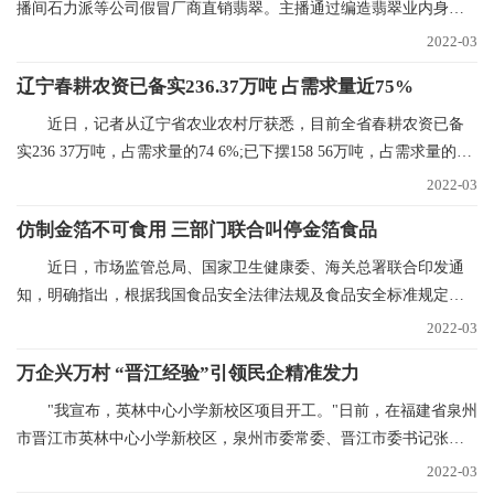
播间石力派等公司假冒厂商直销翡翠。主播通过编造翡翠业内身
份，进货价88元的
2022-03
辽宁春耕农资已备实236.37万吨 占需求量近75%
近日，记者从辽宁省农业农村厅获悉，目前全省春耕农资已备
实236 37万吨，占需求量的74 6%;已下摆158 56万吨，占需求量的
50%。今年辽宁省春
2022-03
仿制金箔不可食用 三部门联合叫停金箔食品
近日，市场监管总局、国家卫生健康委、海关总署联合印发通
知，明确指出，根据我国食品安全法律法规及食品安全标准规定，
金箔银箔、金粉银粉
2022-03
万企兴万村 “晋江经验”引领民企精准发力
"我宣布，英林中心小学新校区项目开工。"日前，在福建省泉州
市晋江市英林中心小学新校区，泉州市委常委、晋江市委书记张文
贤话语刚落，挖掘
2022-03