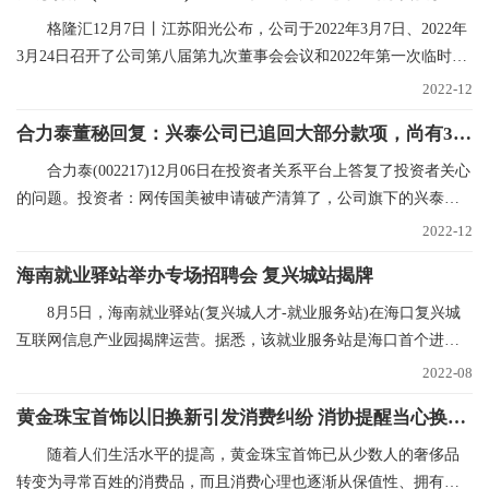
格隆汇12月7日丨江苏阳光公布，公司于2022年3月7日、2022年
3月24日召开了公司第八届第九次董事会会议和2022年第一次临时股
东大会，审议在内蒙
2022-12
合力泰董秘回复：兴泰公司已追回大部分款项，尚有300多万未支付，已申请财产保全|世界焦点
合力泰(002217)12月06日在投资者关系平台上答复了投资者关心
的问题。投资者：网传国美被申请破产清算了，公司旗下的兴泰和
国美也有合作，在网
2022-12
海南就业驿站举办专场招聘会 复兴城站揭牌
8月5日，海南就业驿站(复兴城人才-就业服务站)在海口复兴城
互联网信息产业园揭牌运营。据悉，该就业服务站是海口首个进驻
重点园区的就业驿
2022-08
黄金珠宝首饰以旧换新引发消费纠纷 消协提醒当心换购回购“陷阱”
随着人们生活水平的提高，黄金珠宝首饰已从少数人的奢侈品
转变为寻常百姓的消费品，而且消费心理也逐渐从保值性、拥有性