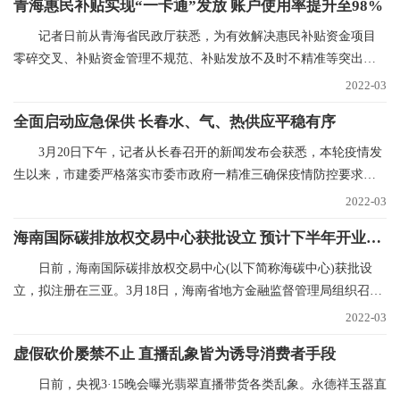
青海惠民补贴实现“一卡通”发放 账户使用率提升至98%
记者日前从青海省民政厅获悉，为有效解决惠民补贴资金项目
零碎交叉、补贴资金管理不规范、补贴发放不及时不精准等突出问
题，青海已实现惠民
2022-03
全面启动应急保供 长春水、气、热供应平稳有序
3月20日下午，记者从长春召开的新闻发布会获悉，本轮疫情发
生以来，市建委严格落实市委市政府一精准三确保疫情防控要求，
全力抓好水、气、
2022-03
海南国际碳排放权交易中心获批设立 预计下半年开业运营
日前，海南国际碳排放权交易中心(以下简称海碳中心)获批设
立，拟注册在三亚。3月18日，海南省地方金融监督管理局组织召开
海碳中心筹建推进
2022-03
虚假砍价屡禁不止 直播乱象皆为诱导消费者手段
日前，央视3·15晚会曝光翡翠直播带货各类乱象。永德祥玉器直