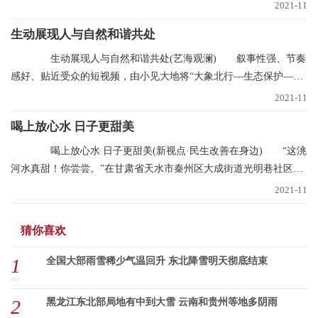
月11日当天共处理
2021-11
生动展现人与自然和谐共处
生动展现人与自然和谐共处(艺海观澜) 叙事性强、节奏
感好、贴近受众的短视频，由小见大地将“大象北行—生态保护—文
明中国”的叙事
2021-11
喝上放心水 日子更甜美
喝上放心水 日子更甜美(新视点·民生改善在身边) “这洮
河水真甜！你尝尝。”在甘肃省天水市秦州区大成街道光明巷社区，
南丽芳不断
2021-11
猜你喜欢
1
全国大部雨雪稀少气温回升 东北降雪明天彻底结束
2
黑龙江东北部局地有中到大雪 云南和贵州等地多阴雨