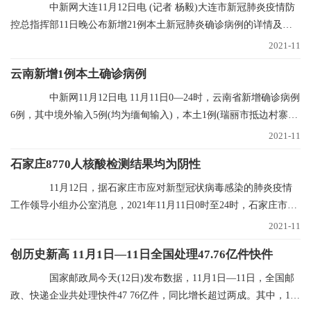
中新网大连11月12日电 (记者 杨毅)大连市新冠肺炎疫情防
控总指挥部11日晚公布新增21例本土新冠肺炎确诊病例的详情及行
程轨迹，其中1
2021-11
云南新增1例本土确诊病例
中新网11月12日电 11月11日0—24时，云南省新增确诊病例
6例，其中境外输入5例(均为缅甸输入)，本土1例(瑞丽市抵边村寨重
点人群定期核
2021-11
石家庄8770人核酸检测结果均为阴性
11月12日，据石家庄市应对新型冠状病毒感染的肺炎疫情
工作领导小组办公室消息，2021年11月11日0时至24时，石家庄市对
全市封控区、管控
2021-11
创历史新高 11月1日—11日全国处理47.76亿件快件
国家邮政局今天(12日)发布数据，11月1日—11日，全国邮
政、快递企业共处理快件47 76亿件，同比增长超过两成。其中，11