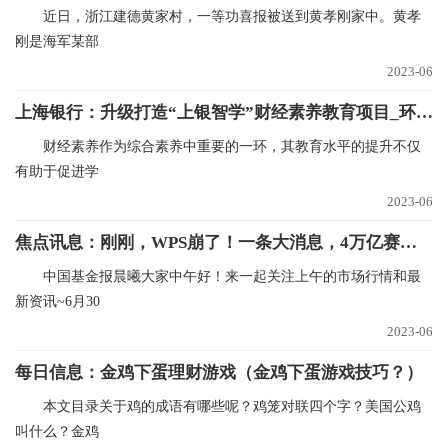
近日，浙江建德黄家村，一等功喜报被送到黄孝刚家中。黄孝
刚是海军某部
2023-06
上海银行：升级打造“上银智学”财经素养教育项目_环球快资讯
财经素养作为综合素养中重要的一环，其教育水平的提升不仅
有助于促进学
2023-06
焦点讯息：刚刚，WPS崩了！一条大消息，4万亿赛道狂飙！
中国基金报晨曦大家中午好！来一起关注上午的市场行情和最
新资讯~6月30
2023-06
每日信息：金鸡下蛋理财游戏（金鸡下蛋游戏技巧？）
本文目录关于鸡的成语有哪些呢？鸡笼对联四个字？美国公鸡
叫什么？金鸡