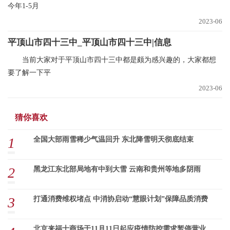
今年1-5月
2023-06
平顶山市四十三中_平顶山市四十三中|信息
当前大家对于平顶山市四十三中都是颇为感兴趣的，大家都想
要了解一下平
2023-06
猜你喜欢
1
全国大部雨雪稀少气温回升 东北降雪明天彻底结束
2
黑龙江东北部局地有中到大雪 云南和贵州等地多阴雨
3
打通消费维权堵点 中消协启动“慧眼计划”保障品质消费
北京来福士商场于11月11日起应疫情防控需求暂停营业