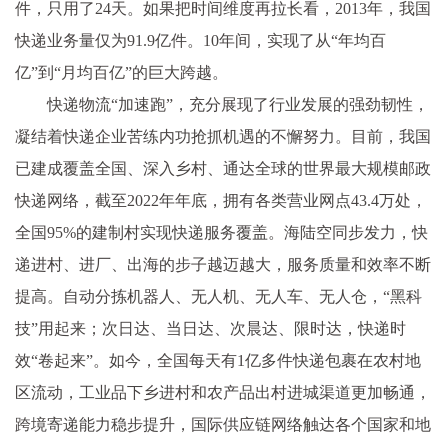
件，只用了24天。如果把时间维度再拉长看，2013年，我国
快递业务量仅为91.9亿件。10年间，实现了从“年均百
亿”到“月均百亿”的巨大跨越。
快递物流“加速跑”，充分展现了行业发展的强劲韧性，
凝结着快递企业苦练内功抢抓机遇的不懈努力。目前，我国
已建成覆盖全国、深入乡村、通达全球的世界最大规模邮政
快递网络，截至2022年年底，拥有各类营业网点43.4万处，
全国95%的建制村实现快递服务覆盖。海陆空同步发力，快
递进村、进厂、出海的步子越迈越大，服务质量和效率不断
提高。自动分拣机器人、无人机、无人车、无人仓，“黑科
技”用起来；次日达、当日达、次晨达、限时达，快递时
效“卷起来”。如今，全国每天有1亿多件快递包裹在农村地
区流动，工业品下乡进村和农产品出村进城渠道更加畅通，
跨境寄递能力稳步提升，国际供应链网络触达各个国家和地