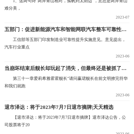
1、这两句诗“两岸青山相对，孤帆到太阳边”，意思是两岸青山
难分美，
2023-07
五部门：促进新能源汽车和智能网联汽车整车可靠性水平提升|报资讯
工信部等五部门印发制造业可靠性提升实施意见。意见提出，
汽车行业重点
2023-06
当崩坏结束后舰长却玩起了消失，但最终还是被抓了回去
第三十一章爱莉希雅霍霍舰长“请问赢珺舰长在前文明撩完符华
和我们就跑
2023-06
退市泽达：将于2023年7月7日退市摘牌|天天精选
【退市泽达：将于2023年7月7日退市摘牌】退市泽达公告，公
司股票将于20
2023-06