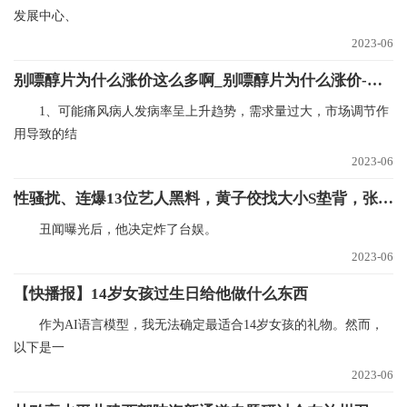
发展中心、
2023-06
别嘌醇片为什么涨价这么多啊_别嘌醇片为什么涨价-环球短讯
1、可能痛风病人发病率呈上升趋势，需求量过大，市场调节作
用导致的结
2023-06
性骚扰、连爆13位艺人黑料，黄子佼找大小S垫背，张兰直播间放《好日子》|每日速看
丑闻曝光后，他决定炸了台娱。
2023-06
【快播报】14岁女孩过生日给他做什么东西
作为AI语言模型，我无法确定最适合14岁女孩的礼物。然而，
以下是一
2023-06