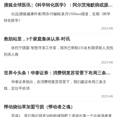
搜狐全球医讯 |《科学转化医学》：阿尔茨海默病或源于肠道？
出品|搜狐健康作者|周亦川编辑|袁月USNews报道，近期《科学
转化医学》
2023-06
救助站里，3个家庭集体认亲-时讯
依托宁团圆·智慧寻亲工作室，我市已帮助235名长期滞留人员找
到亲人救
2023-06
世界今头条！华泰证券：消费弱复苏背景下布局三条主线
华泰证券指出，在消费弱复苏背景下，我们建议布局三条主
线，定位平价消
2023-06
悸动烧仙草加盟亏损（悸动者之魂）
导读1、哥们我记得是50的粉戒指吧？遗迹出第一个出旋涡者者