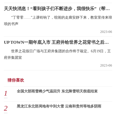
天天快消息！“看到孩子们不断进步，我很快乐”（帮扶县驻村手记）
“丁零零……”上课铃响了，喧闹的走廊安静下来，教室里传来琅
琅的书声
2023-06
UP TOWN一期年底入市 王府井给世界之花背书之后能盘活吗？ 天天观焦点
世界之花假日广场与王府井集团的合作终于敲定。6月19日，王
府井集团宣
2023-06
猜你喜欢
1
全国大部雨雪稀少气温回升 东北降雪明天彻底结束
2
黑龙江东北部局地有中到大雪 云南和贵州等地多阴雨