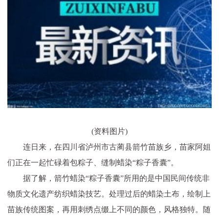
(资料图片)
连日来，在四川省泸州市古蔺县箭竹苗族乡，苗家阿姐
们正在一起忙碌着包粽子、缝制蜡染“粽子香囊”。
据了解，箭竹蜡染“粽子香囊”所用的是中国民间传统非
物质文化遗产纺织蜡染技艺。处理过后的蜡染土布，绘制上
苗族传统图案，再用刺绣点缀上不同的颜色，风格独特。随