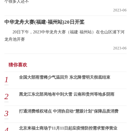
个很多人还不
2023-06
中华龙舟大赛(福建·福州站)20日开桨
20日下午，2023中华龙舟大赛（福建·福州站）在仓山区浦下河
龙舟池开赛
2023-06
猜你喜欢
1
全国大部雨雪稀少气温回升 东北降雪明天彻底结束
2
黑龙江东北部局地有中到大雪 云南和贵州等地多阴雨
3
打通消费维权堵点 中消协启动“慧眼计划”保障品质消费
4
北京来福士商场于11月11日起应疫情防控需求暂停营业