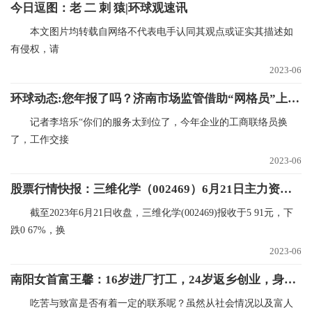
今日逗图：老 二 刺 猿|环球观速讯
‍本文图片均转载自网络不代表电手认同其观点或证实其描述如
有侵权，请
2023-06
环球动态:您年报了吗？济南市场监管借助“网格员”上门提醒
记者李培乐“你们的服务太到位了，今年企业的工商联络员换
了，工作交接
2023-06
股票行情快报：三维化学（002469）6月21日主力资金净卖出421.86万元 速递
截至2023年6月21日收盘，三维化学(002469)报收于5 91元，下
跌0 67%，换
2023-06
南阳女首富王馨：16岁进厂打工，24岁返乡创业，身价122亿 世界实时
吃苦与致富是否有着一定的联系呢？虽然从社会情况以及富人