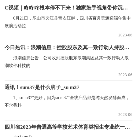
C视频｜咚咚咚根本停不下来！独家鼓手视角带你沉浸式划龙舟
6月21日，乐山市夹江县青衣江畔，四川省百舟竞渡迎端午集中
展演活动拉
2023-06
今日热讯：浪潮信息：控股股东及其一致行动人持股比例下降7.09%
浪潮信息公告，公司收到控股股东浪潮集团及其一致行动人浪
潮软件科技的
2023-06
通讯！sum37是什么牌子_su m37
1、su:m37°更好，因为su:m37°全线产品都是纯天然发酵而成，
不含香料
2023-06
四川省2023年普通高等学校艺术体育类招生专业统一考试成绩录取控制分数线确定