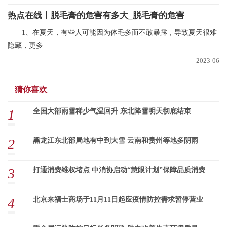
热点在线丨脱毛膏的危害有多大_脱毛膏的危害
1、在夏天，有些人可能因为体毛多而不敢暴露，导致夏天很难
隐藏，更多
2023-06
猜你喜欢
1
全国大部雨雪稀少气温回升 东北降雪明天彻底结束
2
黑龙江东北部局地有中到大雪 云南和贵州等地多阴雨
3
打通消费维权堵点 中消协启动“慧眼计划”保障品质消费
4
北京来福士商场于11月11日起应疫情防控需求暂停营业