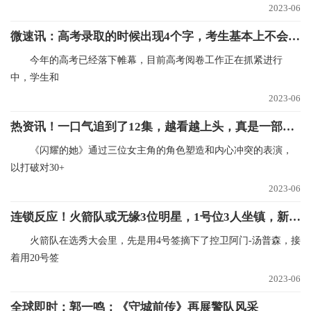
2023-06
微速讯：高考录取的时候出现4个字，考生基本上不会被录取，报志愿需谨慎
今年的高考已经落下帷幕，目前高考阅卷工作正在抓紧进行
中，学生和
2023-06
热资讯！一口气追到了12集，越看越上头，真是一部上瘾都市女性情感剧
《闪耀的她》通过三位女主角的角色塑造和内心冲突的表演，
以打破对30+
2023-06
连锁反应！火箭队或无缘3位明星，1号位3人坐镇，新人继续挑大梁|全球实时
火箭队在选秀大会里，先是用4号签摘下了控卫阿门-汤普森，接
着用20号签
2023-06
全球即时：郭一鸣：《守城前传》再展警队风采