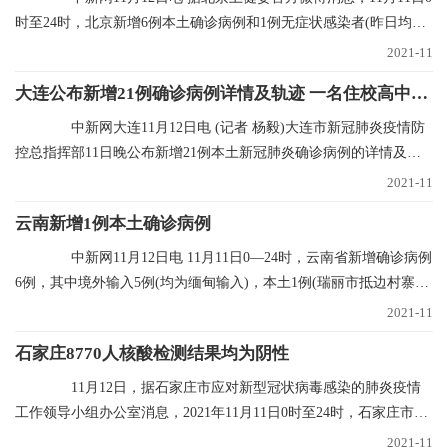
时至24时，北京新增6例本土确诊病例和1例无症状感染者(昨日均已
通报)，无新增
2021-11
大连公布新增21例确诊病例详情及轨迹 一名住校高中生确诊
中新网大连11月12日电 (记者 杨毅)大连市新冠肺炎疫情防
控总指挥部11日晚公布新增21例本土新冠肺炎确诊病例的详情及行
程轨迹，其中1
2021-11
云南新增1例本土确诊病例
中新网11月12日电 11月11日0—24时，云南省新增确诊病例
6例，其中境外输入5例(均为缅甸输入)，本土1例(瑞丽市抵边村寨重
点人群定期核
2021-11
石家庄8770人核酸检测结果均为阴性
11月12日，据石家庄市应对新型冠状病毒感染的肺炎疫情
工作领导小组办公室消息，2021年11月11日0时至24时，石家庄市对
全市封控区、管控
2021-11