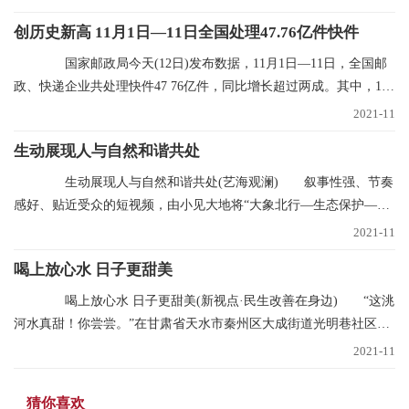
创历史新高 11月1日—11日全国处理47.76亿件快件
国家邮政局今天(12日)发布数据，11月1日—11日，全国邮
政、快递企业共处理快件47 76亿件，同比增长超过两成。其中，11
月11日当天共处理
2021-11
生动展现人与自然和谐共处
生动展现人与自然和谐共处(艺海观澜) 叙事性强、节奏
感好、贴近受众的短视频，由小见大地将“大象北行—生态保护—文
明中国”的叙事
2021-11
喝上放心水 日子更甜美
喝上放心水 日子更甜美(新视点·民生改善在身边) “这洮
河水真甜！你尝尝。”在甘肃省天水市秦州区大成街道光明巷社区，
南丽芳不断
2021-11
猜你喜欢