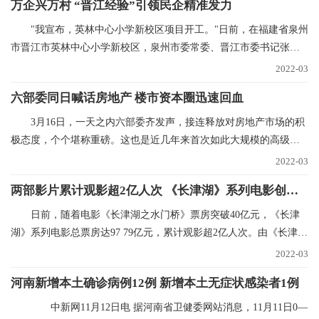
万企兴万村 “晋江经验”引领民企精准发力
"我宣布，英林中心小学新校区项目开工。"日前，在福建省泉州
市晋江市英林中心小学新校区，泉州市委常委、晋江市委书记张文
贤话语刚落，挖掘
2022-03
六部委同日喊话房地产 楼市资本圈迅速回血
3月16日，一天之内六部委齐发声，接连释放对房地产市场的积
极态度，个个堪称重磅。这也是近几年来首次如此大规模的高级别
集中表态，风向标
2022-03
两部影片累计观影超2亿人次 《长津湖》系列电影创纪录
日前，随着电影《长津湖之水门桥》票房突破40亿元，《长津
湖》系列电影总票房达97 79亿元，累计观影超2亿人次。由《长津
湖》和《长津湖之水
2022-03
河南新增本土确诊病例12例 新增本土无症状感染者1例
中新网11月12日电 据河南省卫健委网站消息，11月11日0—