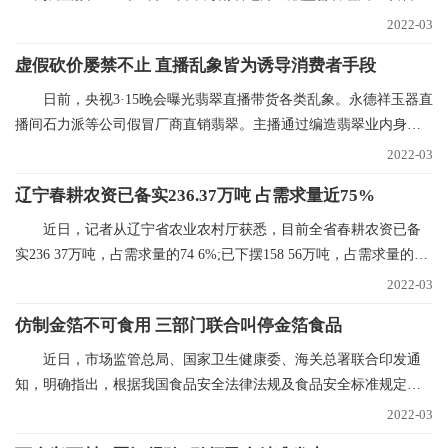
海碳中心筹建推进
2022-03
虚假砍价屡禁不止 直播乱象皆为诱导消费者手段
日前，央视3·15晚会曝光翡翠直播带货各类乱象。永德祥玉器直
播间石力派等公司假冒厂商直销翡翠。主播通过编造翡翠业内身
份，进货价88元的
2022-03
辽宁春耕农资已备实236.37万吨 占需求量近75%
近日，记者从辽宁省农业农村厅获悉，目前全省春耕农资已备
实236 37万吨，占需求量的74 6%;已下摆158 56万吨，占需求量的
50%。今年辽宁省春
2022-03
仿制金箔不可食用 三部门联合叫停金箔食品
近日，市场监管总局、国家卫生健康委、海关总署联合印发通
知，明确指出，根据我国食品安全法律法规及食品安全标准规定，
金箔银箔、金粉银粉
2022-03