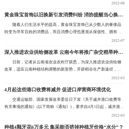
重点园区的就业驿
2022-08
黄金珠宝首饰以旧换新引发消费纠纷 消协提醒当心换购回购“陷阱”
随着人们生活水平的提高，黄金珠宝首饰已从少数人的奢侈品
转变为寻常百姓的消费品，而且消费心理也逐渐从保值性、拥有性
向追求品牌、时尚和
2022-07
深入推进农业供给侧改革 云南今年将推广杂交稻旱种50万亩
日前，记者从云南省农业农村厅获悉，为深入推进农业供给侧
改革，适应云南种植结构调整的新形势，开辟稻谷生产新途径，稳
定稻谷生产，确保口
2022-03
4月起这些港口收费将减并 促进口岸营商环境优化
交通运输部、国家发展改革委近日下发《关于减并港口收费等
有关事项的通知》(以下简称《通知》)，要求自4月1日起，减并港口
经营服务性收费项
2022-03
种植4颗牙花6万多元 集采能否挤掉种植牙价格“水分”？