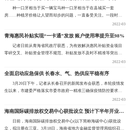
种一口牙相当于买一辆宝马种一口牙相当于在县城买一套
房……种植牙价格让人望而却步的问题，一直备受关注。一段时间
以来，心脏支架、人工关
2022-03
青海惠民补贴实现“一卡通”发放 账户使用率提升至98%
记者日前从青海省民政厅获悉，为有效解决惠民补贴资金项目
零碎交叉、补贴资金管理不规范、补贴发放不及时不精准等突出问
题，青海已实现惠民
2022-03
全面启动应急保供 长春水、气、热供应平稳有序
3月20日下午，记者从长春召开的新闻发布会获悉，本轮疫情发
生以来，市建委严格落实市委市政府一精准三确保疫情防控要求，
全力抓好水、气、
2022-03
海南国际碳排放权交易中心获批设立 预计下半年开业运营
日前，海南国际碳排放权交易中心(以下简称海碳中心)获批设
立，拟注册在三亚。3月18日，海南省地方金融监督管理局组织召开