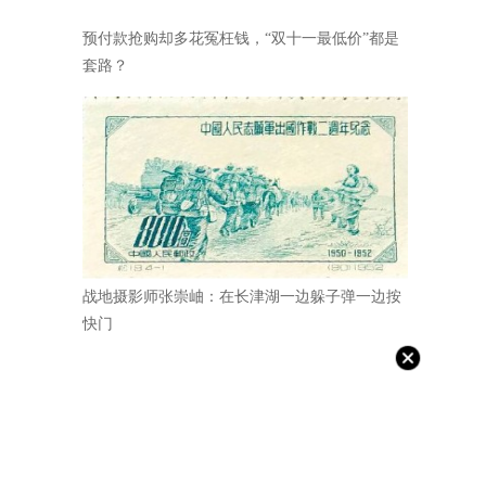
预付款抢购却多花冤枉钱，“双十一最低价”都是
套路？
战地摄影师张崇岫：在长津湖一边躲子弹一边按
快门