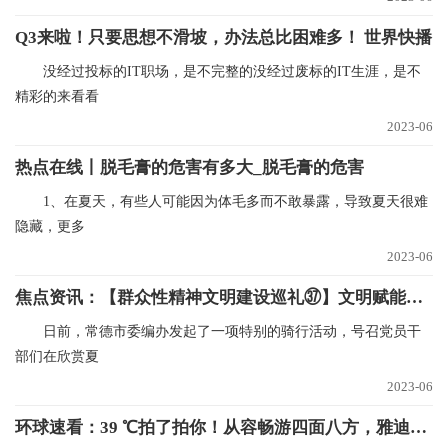
Q3来啦！只要思想不滑坡，办法总比困难多！ 世界快播
没经过投标的IT职场，是不完整的没经过废标的IT生涯，是不
精彩的来看看
2023-06
热点在线丨脱毛膏的危害有多大_脱毛膏的危害
1、在夏天，有些人可能因为体毛多而不敢暴露，导致夏天很难
隐藏，更多
2023-06
焦点资讯：【群众性精神文明建设巡礼㊲】文明赋能编制精彩——常德市委编办创建省级文明标兵单位小记
日前，常德市委编办发起了一项特别的骑行活动，号召党员干
部们在欣赏夏
2023-06
环球速看：39 ℃拍了拍你！从容畅游四面八方，雅迪出行搭子帮你爱上夏天