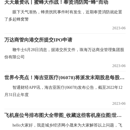
天天最资讯丨蜜蜂大作战！奉贤消防闻“蜂”而动
眼下天气渐热，蜂类扰民事件时有发生，近期奉贤消防就处置
了多起蜂窝警
2023-06
万达商管向港交所提交IPO申请
鞭牛士6月28日消息，据港交所文件，珠海万达商业管理集团股
份有限公司
2023-06
世界今亮点！海吉亚医疗(06078)将派发末期股息每股0.15元
智通财经APP讯，海吉亚医疗(06078)发布公告，截至2022年12
月31日止年度
2023-06
飞机座位号排布图大全带图_收藏这些客机座位图|世界观点
hello大家好，我是城乡经济网小晟来为大家解答以上问题，飞