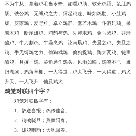
不为牛从、拿着鸡毛当令箭、如嚼鸡肋、软壳鸡蛋、鼠肚鸡
肠、铁公鸡、无缚鸡之力、猬起鸡连、味如鸡肋、小肚鸡
肠、厌家鸡，爱野雉、卓立鸡群、蠢若木鸡、斗酒只鸡、呆
若木鸡、断尾雄鸡、鸿鹄与鸡、见卵求鸡、金马碧鸡、井蛙
醯鸡、牛刀割鸡、牛鼎烹鸡、汝南晨鸡、失晨之鸡、失旦之
鸡、手无缚鸡之力、偷狗戏鸡、偷狗捉鸡、陶犬瓦鸡、瓮里
醯鸡、月攘一鸡、菱角磨作鸡头、风雨如晦，鸡鸣不已、雁
归湖滨，鸡落草棚、一人得道，鸡犬飞升、一人得道，鸡犬
升天、一人飞升，仙及鸡犬
鸡笼对联四个字？
鸡笼对联四字有：
1、鹊送喜报；鸡传佳音。
2、鸡鸣晓旦；燕舞阳春。
3、雄鸡唱韵；大地回春。