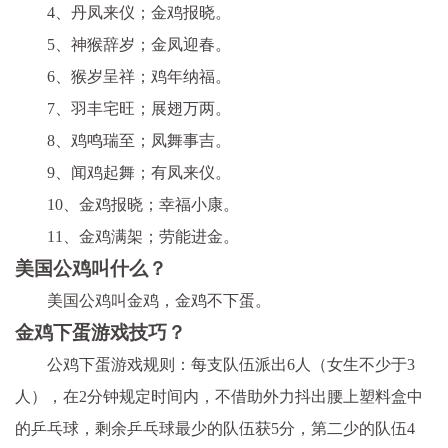
4、丹凤来仪；金鸡报晓。
5、神猴辞岁；金凤迎春。
6、猴岁呈祥；鸡年纳福。
7、羽丰宅旺；展翅万两。
8、鸡鸣瑞至；凤舞事吉。
9、闻鸡起舞；有凤来仪。
10、金鸡报晓；幸福小康。
11、金鸡满架；劳能进金。
美国公鸡叫什么？
美国公鸡叫金鸡，金鸡不下蛋。
金鸡下蛋游戏技巧？
公鸡下蛋游戏规则：每支队伍派出6人（女生不少于3
人），在2分钟规定时间内，不借助外力抖出腰上塑料盒中
的乒乓球，剩余乒乓球最少的队伍获5分，第二少的队伍4