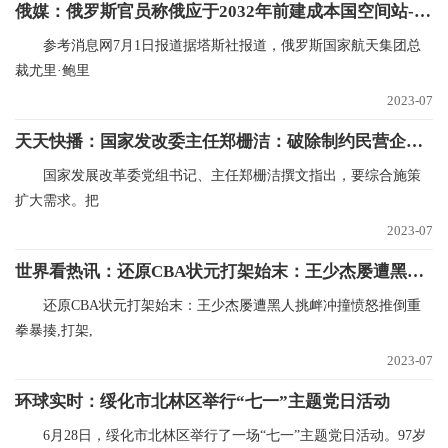
俄媒：俄罗斯官员称俄应于2032年前建成本国空间站-全球头条
参考消息网7月1日报道据塔斯社报道，俄罗斯国家航天集团总
裁尤里·鲍里
2023-07
天天快播：国家发改委主任郑栅洁：破除制约民营企业公平参与市场竞争的制度障碍 进一步扩大民间投资准入范围
国家发展改革委党组书记、主任郑栅洁撰文指出，要综合施策
扩大需求。把
2023-07
世界看热讯：还原CBA状元打架始末：王少杰屡遭黑人挑衅冲撞 愤怒推倒重拳暴揍
还原CBA状元打架始末：王少杰屡遭黑人挑衅冲撞愤怒推倒重
拳暴揍,打架,
2023-07
环球实时：绥化市北林区举行“七一”主题党日活动
6月28日，绥化市北林区举行了一场“七一”主题党日活动。97岁