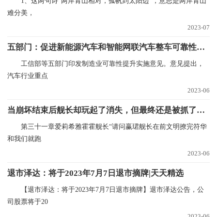
1、这两句诗“两岸青山相对，孤帆到太阳边”，意思是两岸青山
难分美，
2023-07
五部门：促进新能源汽车和智能网联汽车整车可靠性水平提升|报资讯
工信部等五部门印发制造业可靠性提升实施意见。意见提出，
汽车行业重点
2023-06
当崩坏结束后舰长却玩起了消失，但最终还是被抓了回去
第三十一章爱莉希雅霍霍舰长“请问赢珺舰长在前文明撩完符华
和我们就跑
2023-06
退市泽达：将于2023年7月7日退市摘牌|天天精选
【退市泽达：将于2023年7月7日退市摘牌】退市泽达公告，公
司股票将于20
2023-06