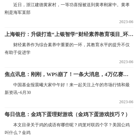
近日，浙江建德黄家村，一等功喜报被送到黄孝刚家中。黄孝
刚是海军某部
2023-06
上海银行：升级打造“上银智学”财经素养教育项目_环球快资讯
财经素养作为综合素养中重要的一环，其教育水平的提升不仅
有助于促进学
2023-06
焦点讯息：刚刚，WPS崩了！一条大消息，4万亿赛道狂飙！
中国基金报晨曦大家中午好！来一起关注上午的市场行情和最
新资讯~6月30
2023-06
每日信息：金鸡下蛋理财游戏（金鸡下蛋游戏技巧？）
本文目录关于鸡的成语有哪些呢？鸡笼对联四个字？美国公鸡
叫什么？金鸡