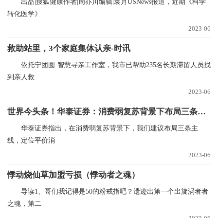
出品|搜狐健康作者|周亦川编辑|袁月USNews报道，近期《科学
转化医学》
2023-06
救助站里，3个家庭集体认亲-时讯
依托宁团圆·智慧寻亲工作室，我市已帮助235名长期滞留人员找
到亲人救
2023-06
世界今头条！华泰证券：消费弱复苏背景下布局三条主线
华泰证券指出，在消费弱复苏背景下，我们建议布局三条主
线，定位平价消
2023-06
悸动烧仙草加盟亏损（悸动者之魂）
导读1、哥们我记得是50的粉戒指吧？遗迹出第一个出旋涡者者
之魂，第二