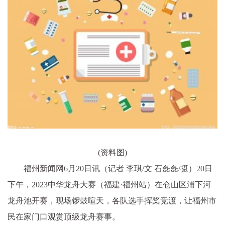
(资料图)
福州新闻网6月20日讯（记者 李琪/文 石磊磊/摄）
20日
下午，2023中华龙舟大赛（福建·福州站）在仓山区浦下河
龙舟池开赛，现场锣鼓喧天，各队选手挥桨竞渡，让福州市
民在家门口观赏顶级龙舟赛事。