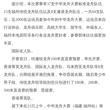
据介绍，本次赛事有37支中华龙舟大赛标准龙舟队伍、
15支福州传统龙舟队伍以及8支邀请龙舟队伍，一共60支队
伍，近2000名运动员参加今年的中华龙舟大赛。运动员来自
行业协会、龙舟俱乐部、高校大学生、留学生、外籍友人、
福州本地居民等各行各业龙舟爱好者，参赛群体比往届更加
丰富。
国际友人队。
开赛首日，特邀组龙舟100米直道赛预赛，率先开赛。
香港菁英龙舟队、国际友人龙舟队、马来西亚龙舟队等8支
龙舟队，分两组展开激烈角逐，争夺晋级名额。随后青少年
男子组、传统龙舟组等组别也分别进行了100米、200米、
500米直道赛的预赛、晋级赛。
香港菁英队。
接下来在21日上午，中华龙舟大赛（福建·福州站）将