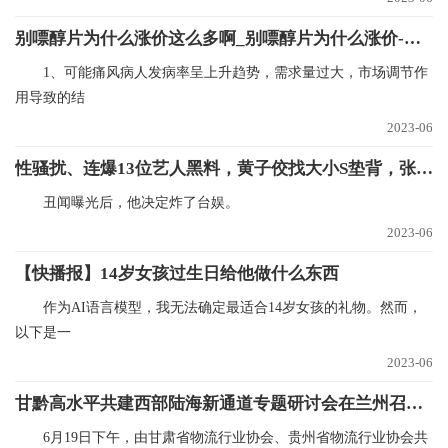
别嘌醇片为什么涨价这么多啊_别嘌醇片为什么涨价-环球短讯
1、可能痛风病人发病率呈上升趋势，需求量过大，市场调节作
用导致的结
2023-06
性骚扰、连爆13位艺人黑料，黄子佼找大小S垫背，张兰直播间放《好日子》|每日速看
丑闻曝光后，他决定炸了台娱。
2023-06
【快播报】14岁女孩过生日给他做什么东西
作为AI语言模型，我无法确定最适合14岁女孩的礼物。然而，
以下是一
2023-06
甘黔高水平共建西部陆海新通道专题研讨会在兰州召开-环球快播报
6月19日下午，由甘肃省物流行业协会、贵州省物流行业协会共