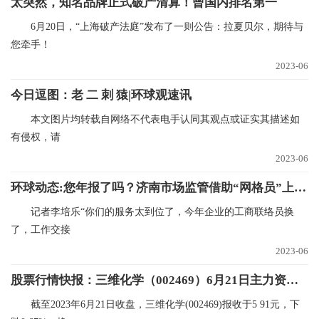
太突然，知名品牌正式破产清算！曾国内排名第一
6月20日，“上海破产法庭”发布了一则公告：拉夏贝尔，期待与
您牵手！
2023-06
今日逗图：老 二 刺 猿|环球观速讯
‍本文图片均转载自网络不代表电手认同其观点或证实其描述如
有侵权，请
2023-06
环球动态:您年报了吗？济南市场监管借助“网格员”上门提醒
记者李培乐“你们的服务太到位了，今年企业的工商联络员换
了，工作交接
2023-06
股票行情快报：三维化学（002469）6月21日主力资金净卖出421.86万元 速递
截至2023年6月21日收盘，三维化学(002469)报收于5 91元，下