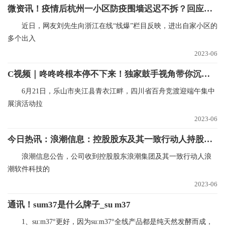
微资讯！疫情后杭州一小区防疫围墙迟迟不拆？回应来了
近日，网友刘先生向浙江在线“线爆”栏目反映，进出自家小区的
多个出入
2023-06
C视频｜咚咚咚根本停不下来！独家鼓手视角带你沉浸式划龙舟
6月21日，乐山市夹江县青衣江畔，四川省百舟竞渡迎端午集中
展演活动拉
2023-06
今日热讯：浪潮信息：控股股东及其一致行动人持股比例下降7.09%
浪潮信息公告，公司收到控股股东浪潮集团及其一致行动人浪
潮软件科技的
2023-06
通讯！sum37是什么牌子_su m37
1、su:m37°更好，因为su:m37°全线产品都是纯天然发酵而成，