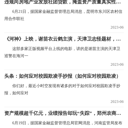
违规向房地产业发放社团贷款，掩盖资产质量真实性，昆明市东川区农村信用合作联社被罚款140万元|世界最新
6月21日，据国家金融监督管理总局消息，昆明市东川区农村信
用合作联社
2023-06
《河神》上映，谢苗衣云鹤主演，天津卫志怪题材，幻术大片气象|全球快资讯
这部多家正版视频平台上线的电影，讲的是谢苗主演的天津卫
巡警在海河一
2023-06
头条：如何应对校园欺凌手抄报（如何应对校园欺凌）
你们好，最近小时空发现有诸多的对于如何应对校园欺凌手抄
报，如何应对
2023-06
资产规模超千亿元，业绩报告却玩“失踪”，郑州农商银行迎来新副行长查恒亮…
6月19日，据国家金融监督管理总局官网消息，河南监管局发布