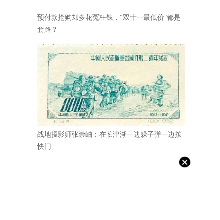
预付款抢购却多花冤枉钱，“双十一最低价”都是
套路？
战地摄影师张崇岫：在长津湖一边躲子弹一边按
快门