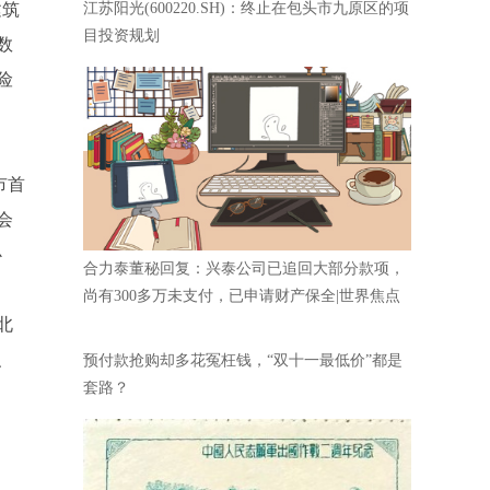
建筑
江苏阳光(600220.SH)：终止在包头市九原区的项
目投资规划
数
险
市首
会
心
合力泰董秘回复：兴泰公司已追回大部分款项，
尚有300多万未支付，已申请财产保全|世界焦点
北
、
预付款抢购却多花冤枉钱，“双十一最低价”都是
套路？