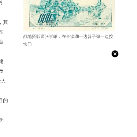
书
，其
在
战地摄影师张崇岫：在长津湖一边躲子弹一边按
音
快门
建
反
最大
，
目的
为