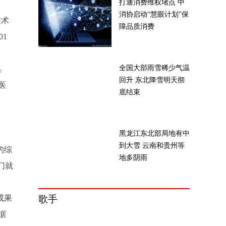
打通消费维权堵点 中
消协启动“慧眼计划”保
技术
障品质消费
01
全国大部雨雪稀少气温
集
回升 东北降雪明天彻
医
底结束
黑龙江东北部局地有中
到大雪 云南和贵州等
的综
地多阴雨
门就
成果
歌手
据