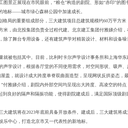
图景正展现在市民眼前，“粮仓”构造的剧院、形如“赤印”的图
力的地标——城市绿心森林公园中加速成长。
划格局的重要组成部分，三大建筑项目总建筑规模约60万平方米
平方米，由北投集团负责全过程代建。北京建工集团付雅娣介绍，
，除了舞台专用设备，还有建筑声学对精装设计、材料和设备噪
量就被包括其中。目前，比利时卡尔声学设计事务所和上海华东
的声学设计，根据各厅堂的不同使用需求，对空间形状、吸声、
钢屋盖，就设计成大跨度单脊双曲面造型，呈现网状反拱姿态，
。”付雅娣介绍，剧院内外部空间均呈现出大跨度、高凌空的特点
够起到良好的隔声和隔振功能，使得剧院建成后，满足国际顶级剧
大建筑将在2023年底前具备开放条件。建成后，三大建筑将成
娱乐中心，打造北京市又一代表性的新地标。