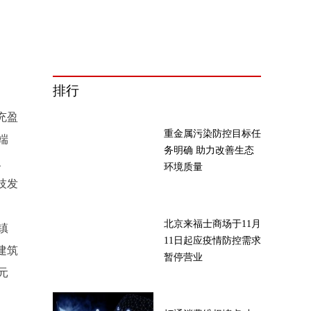
排行
充盈
重金属污染防控目标任
端
务明确 助力改善生态
、
环境质量
技发
北京来福士商场于11月
镇
11日起应疫情防控需求
建筑
暂停营业
元