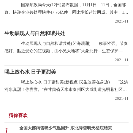
国家邮政局今天(12日)发布数据，11月1日—11日，全国邮
政、快递企业共处理快件47 76亿件，同比增长超过两成。其中，11
月11日当天共处理
2021-11
生动展现人与自然和谐共处
生动展现人与自然和谐共处(艺海观澜) 叙事性强、节奏
感好、贴近受众的短视频，由小见大地将“大象北行—生态保护—文
明中国”的叙事
2021-11
喝上放心水 日子更甜美
喝上放心水 日子更甜美(新视点·民生改善在身边) “这洮
河水真甜！你尝尝。”在甘肃省天水市秦州区大成街道光明巷社区，
南丽芳不断
2021-11
猜你喜欢
1
全国大部雨雪稀少气温回升 东北降雪明天彻底结束