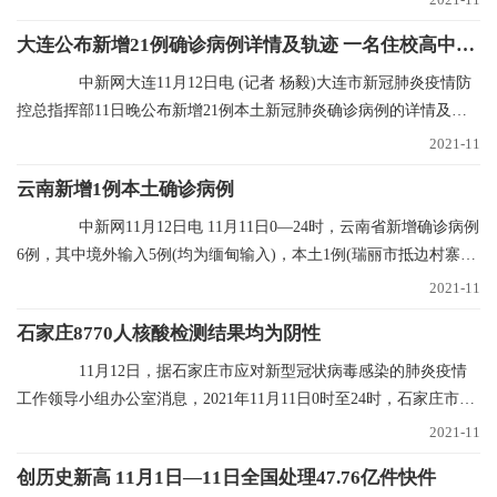
大连公布新增21例确诊病例详情及轨迹 一名住校高中生确诊
中新网大连11月12日电 (记者 杨毅)大连市新冠肺炎疫情防
控总指挥部11日晚公布新增21例本土新冠肺炎确诊病例的详情及行
程轨迹，其中1
2021-11
云南新增1例本土确诊病例
中新网11月12日电 11月11日0—24时，云南省新增确诊病例
6例，其中境外输入5例(均为缅甸输入)，本土1例(瑞丽市抵边村寨重
点人群定期核
2021-11
石家庄8770人核酸检测结果均为阴性
11月12日，据石家庄市应对新型冠状病毒感染的肺炎疫情
工作领导小组办公室消息，2021年11月11日0时至24时，石家庄市对
全市封控区、管控
2021-11
创历史新高 11月1日—11日全国处理47.76亿件快件