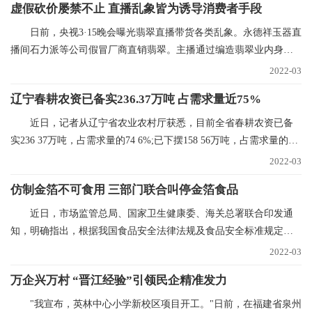
虚假砍价屡禁不止 直播乱象皆为诱导消费者手段
日前，央视3·15晚会曝光翡翠直播带货各类乱象。永德祥玉器直
播间石力派等公司假冒厂商直销翡翠。主播通过编造翡翠业内身
份，进货价88元的
2022-03
辽宁春耕农资已备实236.37万吨 占需求量近75%
近日，记者从辽宁省农业农村厅获悉，目前全省春耕农资已备
实236 37万吨，占需求量的74 6%;已下摆158 56万吨，占需求量的
50%。今年辽宁省春
2022-03
仿制金箔不可食用 三部门联合叫停金箔食品
近日，市场监管总局、国家卫生健康委、海关总署联合印发通
知，明确指出，根据我国食品安全法律法规及食品安全标准规定，
金箔银箔、金粉银粉
2022-03
万企兴万村 “晋江经验”引领民企精准发力
"我宣布，英林中心小学新校区项目开工。"日前，在福建省泉州