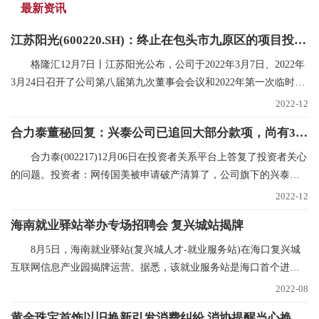
最新资讯
江苏阳光(600220.SH)：终止在包头市九原区的项目投资规划
格隆汇12月7日丨江苏阳光公布，公司于2022年3月7日、2022年
3月24日召开了公司第八届第九次董事会会议和2022年第一次临时股
东大会，审议在内蒙
2022-12
合力泰董秘回复：兴泰公司已追回大部分款项，尚有300多万未支付，已申请财产保全|世界焦点
合力泰(002217)12月06日在投资者关系平台上答复了投资者关心
的问题。投资者：网传国美被申请破产清算了，公司旗下的兴泰和
国美也有合作，在网
2022-12
海南就业驿站举办专场招聘会 复兴城站揭牌
8月5日，海南就业驿站(复兴城人才-就业服务站)在海口复兴城
互联网信息产业园揭牌运营。据悉，该就业服务站是海口首个进驻
重点园区的就业驿
2022-08
黄金珠宝首饰以旧换新引发消费纠纷 消协提醒当心换购回购“陷阱”