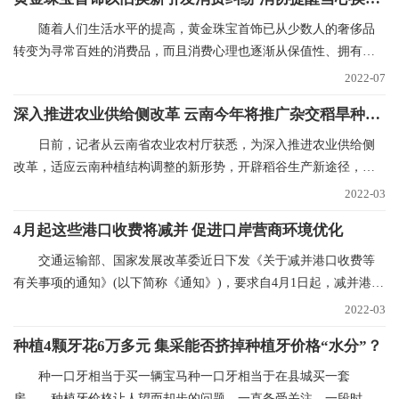
随着人们生活水平的提高，黄金珠宝首饰已从少数人的奢侈品
转变为寻常百姓的消费品，而且消费心理也逐渐从保值性、拥有性
向追求品牌、时尚和
2022-07
深入推进农业供给侧改革 云南今年将推广杂交稻旱种50万亩
日前，记者从云南省农业农村厅获悉，为深入推进农业供给侧
改革，适应云南种植结构调整的新形势，开辟稻谷生产新途径，稳
定稻谷生产，确保口
2022-03
4月起这些港口收费将减并 促进口岸营商环境优化
交通运输部、国家发展改革委近日下发《关于减并港口收费等
有关事项的通知》(以下简称《通知》)，要求自4月1日起，减并港口
经营服务性收费项
2022-03
种植4颗牙花6万多元 集采能否挤掉种植牙价格“水分”？
种一口牙相当于买一辆宝马种一口牙相当于在县城买一套
房……种植牙价格让人望而却步的问题，一直备受关注。一段时间