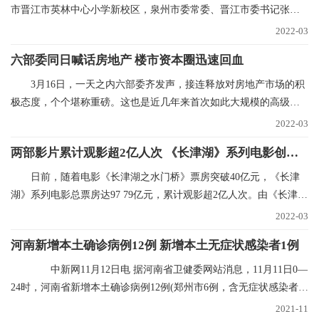
市晋江市英林中心小学新校区，泉州市委常委、晋江市委书记张文
贤话语刚落，挖掘
2022-03
六部委同日喊话房地产 楼市资本圈迅速回血
3月16日，一天之内六部委齐发声，接连释放对房地产市场的积
极态度，个个堪称重磅。这也是近几年来首次如此大规模的高级别
集中表态，风向标
2022-03
两部影片累计观影超2亿人次 《长津湖》系列电影创纪录
日前，随着电影《长津湖之水门桥》票房突破40亿元，《长津
湖》系列电影总票房达97 79亿元，累计观影超2亿人次。由《长津
湖》和《长津湖之水
2022-03
河南新增本土确诊病例12例 新增本土无症状感染者1例
中新网11月12日电 据河南省卫健委网站消息，11月11日0—
24时，河南省新增本土确诊病例12例(郑州市6例，含无症状感染者转
确诊病例5例；
2021-11