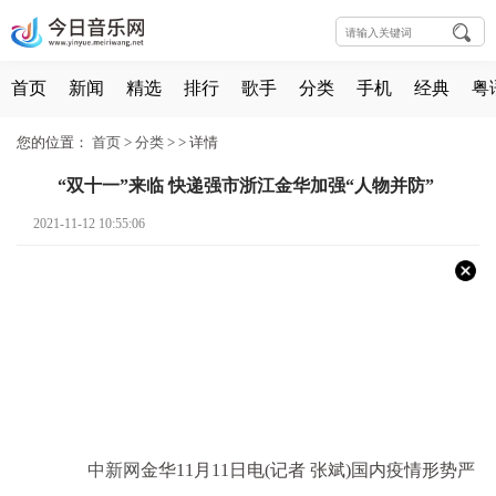
首页
新闻
精选
排行
歌手
分类
手机
经典
粤
您的位置：
首页
>
分类
> >
详情
“双十一”来临 快递强市浙江金华加强“人物并防”
2021-11-12 10:55:06
中新网
金华11月11日电(记者 张斌)国内疫情形势严