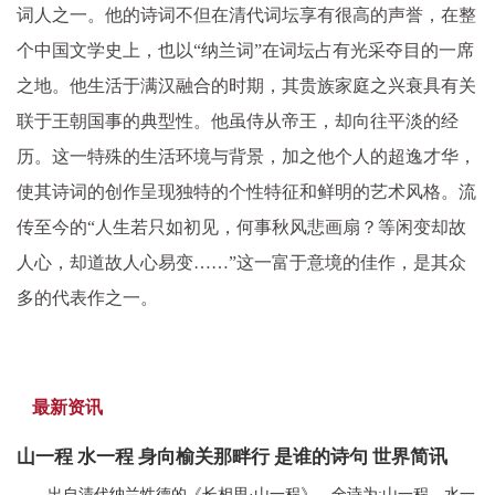
词人之一。他的诗词不但在清代词坛享有很高的声誉，在整
个中国文学史上，也以“纳兰词”在词坛占有光采夺目的一席
之地。他生活于满汉融合的时期，其贵族家庭之兴衰具有关
联于王朝国事的典型性。他虽侍从帝王，却向往平淡的经
历。这一特殊的生活环境与背景，加之他个人的超逸才华，
使其诗词的创作呈现独特的个性特征和鲜明的艺术风格。流
传至今的“人生若只如初见，何事秋风悲画扇？等闲变却故
人心，却道故人心易变……”这一富于意境的佳作，是其众
多的代表作之一。
最新资讯
山一程 水一程 身向榆关那畔行 是谁的诗句 世界简讯
出自清代纳兰性德的《长相思·山一程》。全诗为:山一程，水一