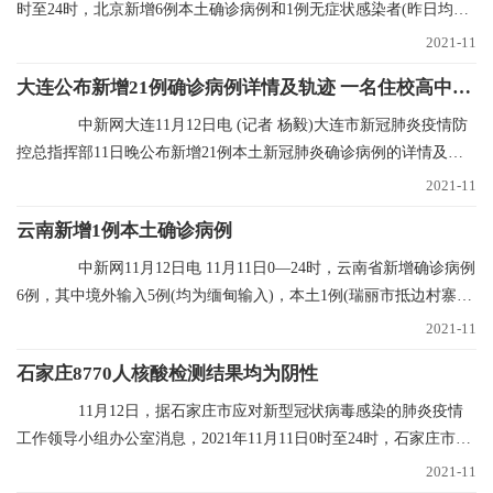
时至24时，北京新增6例本土确诊病例和1例无症状感染者(昨日均已
通报)，无新增
2021-11
大连公布新增21例确诊病例详情及轨迹 一名住校高中生确诊
中新网大连11月12日电 (记者 杨毅)大连市新冠肺炎疫情防
控总指挥部11日晚公布新增21例本土新冠肺炎确诊病例的详情及行
程轨迹，其中1
2021-11
云南新增1例本土确诊病例
中新网11月12日电 11月11日0—24时，云南省新增确诊病例
6例，其中境外输入5例(均为缅甸输入)，本土1例(瑞丽市抵边村寨重
点人群定期核
2021-11
石家庄8770人核酸检测结果均为阴性
11月12日，据石家庄市应对新型冠状病毒感染的肺炎疫情
工作领导小组办公室消息，2021年11月11日0时至24时，石家庄市对
全市封控区、管控
2021-11