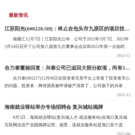
最新资讯
江苏阳光(600220.SH)：终止在包头市九原区的项目投资规划
格隆汇12月7日丨江苏阳光公布，公司于2022年3月7日、2022年
3月24日召开了公司第八届第九次董事会会议和2022年第一次临时股
东大会，审议在内蒙
2022-12
合力泰董秘回复：兴泰公司已追回大部分款项，尚有300多万未支付，已申请财产保全|世界焦点
合力泰(002217)12月06日在投资者关系平台上答复了投资者关心
的问题。投资者：网传国美被申请破产清算了，公司旗下的兴泰和
国美也有合作，在网
2022-12
海南就业驿站举办专场招聘会 复兴城站揭牌
8月5日，海南就业驿站(复兴城人才-就业服务站)在海口复兴城
互联网信息产业园揭牌运营。据悉，该就业服务站是海口首个进驻
重点园区的就业驿
2022-08