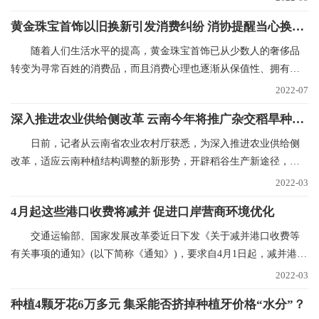
黄金珠宝首饰以旧换新引发消费纠纷 消协提醒当心换购回购“陷阱”
随着人们生活水平的提高，黄金珠宝首饰已从少数人的奢侈品
转变为寻常百姓的消费品，而且消费心理也逐渐从保值性、拥有性
向追求品牌、时尚和
2022-07
深入推进农业供给侧改革 云南今年将推广杂交稻旱种50万亩
日前，记者从云南省农业农村厅获悉，为深入推进农业供给侧
改革，适应云南种植结构调整的新形势，开辟稻谷生产新途径，稳
定稻谷生产，确保口
2022-03
4月起这些港口收费将减并 促进口岸营商环境优化
交通运输部、国家发展改革委近日下发《关于减并港口收费等
有关事项的通知》(以下简称《通知》)，要求自4月1日起，减并港口
经营服务性收费项
2022-03
种植4颗牙花6万多元 集采能否挤掉种植牙价格“水分”？