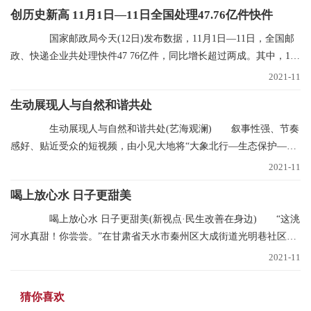
创历史新高 11月1日—11日全国处理47.76亿件快件
国家邮政局今天(12日)发布数据，11月1日—11日，全国邮
政、快递企业共处理快件47 76亿件，同比增长超过两成。其中，11
月11日当天共处理
2021-11
生动展现人与自然和谐共处
生动展现人与自然和谐共处(艺海观澜) 叙事性强、节奏
感好、贴近受众的短视频，由小见大地将“大象北行—生态保护—文
明中国”的叙事
2021-11
喝上放心水 日子更甜美
喝上放心水 日子更甜美(新视点·民生改善在身边) “这洮
河水真甜！你尝尝。”在甘肃省天水市秦州区大成街道光明巷社区，
南丽芳不断
2021-11
猜你喜欢