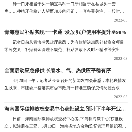
种一口牙相当于买一辆宝马种一口牙相当于在县城买一套
房……种植牙价格让人望而却步的问题，一直备受关注。一段时间
以来，心脏支架、人工关
2022-03
青海惠民补贴实现“一卡通”发放 账户使用率提升至98%
记者日前从青海省民政厅获悉，为有效解决惠民补贴资金项目
零碎交叉、补贴资金管理不规范、补贴发放不及时不精准等突出问
题，青海已实现惠民
2022-03
全面启动应急保供 长春水、气、热供应平稳有序
3月20日下午，记者从长春召开的新闻发布会获悉，本轮疫情发
生以来，市建委严格落实市委市政府一精准三确保疫情防控要求，
全力抓好水、气、
2022-03
海南国际碳排放权交易中心获批设立 预计下半年开业运营
日前，海南国际碳排放权交易中心(以下简称海碳中心)获批设
立，拟注册在三亚。3月18日，海南省地方金融监督管理局组织召开