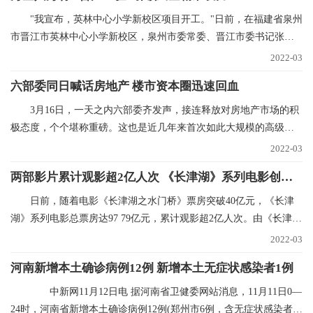
"我宣布，英林中心小学新校区项目开工。"日前，在福建省泉州
市晋江市英林中心小学新校区，泉州市委常委、晋江市委书记张文
贤话语刚落，挖掘
2022-03
六部委同日喊话房地产 楼市资本圈迅速回血
3月16日，一天之内六部委齐发声，接连释放对房地产市场的积
极态度，个个堪称重磅。这也是近几年来首次如此大规模的高级别
集中表态，风向标
2022-03
两部影片累计观影超2亿人次 《长津湖》系列电影创纪录
日前，随着电影《长津湖之水门桥》票房突破40亿元，《长津
湖》系列电影总票房达97 79亿元，累计观影超2亿人次。由《长津
湖》和《长津湖之水
2022-03
河南新增本土确诊病例12例 新增本土无症状感染者1例
中新网11月12日电 据河南省卫健委网站消息，11月11日0—
24时，河南省新增本土确诊病例12例(郑州市6例，含无症状感染者转