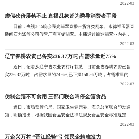
海碳中心筹建推进
2022-03
虚假砍价屡禁不止 直播乱象皆为诱导消费者手段
日前，央视3·15晚会曝光翡翠直播带货各类乱象。永德祥玉器直
播间石力派等公司假冒厂商直销翡翠。主播通过编造翡翠业内身
份，进货价88元的
2022-03
辽宁春耕农资已备实236.37万吨 占需求量近75%
近日，记者从辽宁省农业农村厅获悉，目前全省春耕农资已备
实236 37万吨，占需求量的74 6%;已下摆158 56万吨，占需求量的
50%。今年辽宁省春
2022-03
仿制金箔不可食用 三部门联合叫停金箔食品
近日，市场监管总局、国家卫生健康委、海关总署联合印发通
知，明确指出，根据我国食品安全法律法规及食品安全标准规定，
金箔银箔、金粉银粉
2022-03
万企兴万村 “晋江经验”引领民企精准发力