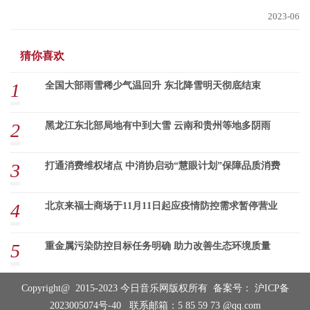
2023-06
猜你喜欢
1
全国大部雨雪稀少气温回升 东北降雪明天彻底结束
2
黑龙江东北部局地有中到大雪 云南和贵州等地多阴雨
3
打通消费维权堵点 中消协启动“慧眼计划”保障品质消费
4
北京来福士商场于11月11日起应疫情防控需求暂停营业
5
重金属污染防控目标任务明确 助力改善生态环境质量
Copyright@ 2015-2023 今日音乐网版权所有 备案号：
沪ICP备
2023005074号-40
联系邮箱：5 85 59 73 @qq.com