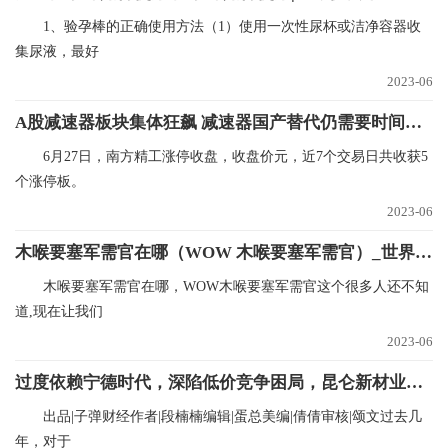
1、验孕棒的正确使用方法（1）使用一次性尿杯或洁净容器收
集尿液，最好
2023-06
A股减速器板块集体狂飙 减速器国产替代仍需要时间和耐心
6月27日，南方精工涨停收盘，收盘价元，近7个交易日共收获5
个涨停板。
2023-06
木喉要塞军需官在哪（WOW 木喉要塞军需官）_世界新消息
木喉要塞军需官在哪，WOW木喉要塞军需官这个很多人还不知
道,现在让我们
2023-06
过度依赖宁德时代，深陷低价竞争困局，昆仑新材业绩恐大幅下滑
出品|子弹财经作者|段楠楠编辑|蛋总美编|倩倩审核|颂文过去几
年，对于