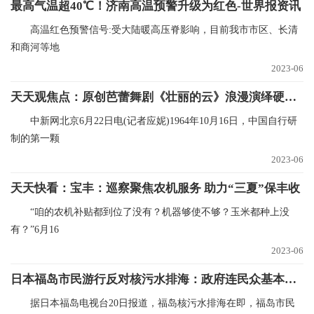
最高气温超40℃！济南高温预警升级为红色-世界报资讯
高温红色预警信号:受大陆暖高压脊影响，目前我市市区、长清
和商河等地
2023-06
天天观焦点：原创芭蕾舞剧《壮丽的云》浪漫演绎硬核家国情怀
中新网北京6月22日电(记者应妮)1964年10月16日，中国自行研
制的第一颗
2023-06
天天快看：宝丰：巡察聚焦农机服务 助力“三夏”保丰收
“咱的农机补贴都到位了没有？机器够使不够？玉米都种上没
有？”6月16
2023-06
日本福岛市民游行反对核污水排海：政府连民众基本疑问都不回答 天天快讯
据日本福岛电视台20日报道，福岛核污水排海在即，福岛市民