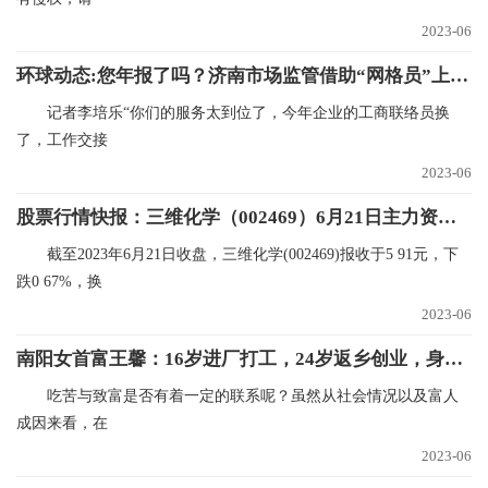
2023-06
环球动态:您年报了吗？济南市场监管借助“网格员”上门提醒
记者李培乐“你们的服务太到位了，今年企业的工商联络员换
了，工作交接
2023-06
股票行情快报：三维化学（002469）6月21日主力资金净卖出421.86万元 速递
截至2023年6月21日收盘，三维化学(002469)报收于5 91元，下
跌0 67%，换
2023-06
南阳女首富王馨：16岁进厂打工，24岁返乡创业，身价122亿 世界实时
吃苦与致富是否有着一定的联系呢？虽然从社会情况以及富人
成因来看，在
2023-06