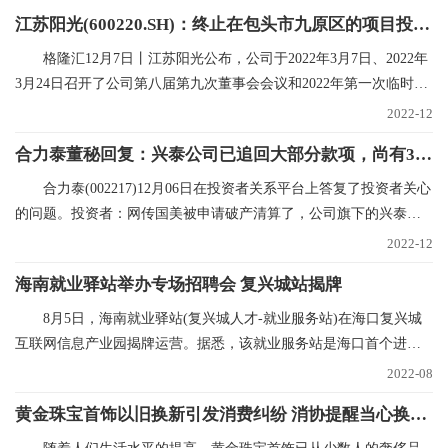
江苏阳光(600220.SH)：终止在包头市九原区的项目投资规划
格隆汇12月7日丨江苏阳光公布，公司于2022年3月7日、2022年
3月24日召开了公司第八届第九次董事会会议和2022年第一次临时股
东大会，审议在内蒙
2022-12
合力泰董秘回复：兴泰公司已追回大部分款项，尚有300多万未支付，已申请财产保全|世界焦点
合力泰(002217)12月06日在投资者关系平台上答复了投资者关心
的问题。投资者：网传国美被申请破产清算了，公司旗下的兴泰和
国美也有合作，在网
2022-12
海南就业驿站举办专场招聘会 复兴城站揭牌
8月5日，海南就业驿站(复兴城人才-就业服务站)在海口复兴城
互联网信息产业园揭牌运营。据悉，该就业服务站是海口首个进驻
重点园区的就业驿
2022-08
黄金珠宝首饰以旧换新引发消费纠纷 消协提醒当心换购回购“陷阱”