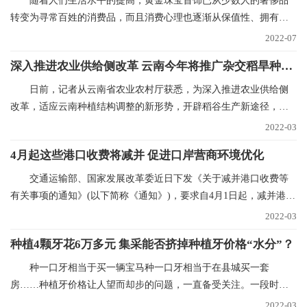
随着人们生活水平的提高，黄金珠宝首饰已从少数人的奢侈品
转变为寻常百姓的消费品，而且消费心理也逐渐从保值性、拥有性
向追求品牌、时尚和
2022-07
深入推进农业供给侧改革 云南今年将推广杂交稻旱种50万亩
日前，记者从云南省农业农村厅获悉，为深入推进农业供给侧
改革，适应云南种植结构调整的新形势，开辟稻谷生产新途径，稳
定稻谷生产，确保口
2022-03
4月起这些港口收费将减并 促进口岸营商环境优化
交通运输部、国家发展改革委近日下发《关于减并港口收费等
有关事项的通知》(以下简称《通知》)，要求自4月1日起，减并港口
经营服务性收费项
2022-03
种植4颗牙花6万多元 集采能否挤掉种植牙价格“水分”？
种一口牙相当于买一辆宝马种一口牙相当于在县城买一套
房……种植牙价格让人望而却步的问题，一直备受关注。一段时间
以来，心脏支架、人工关
2022-03