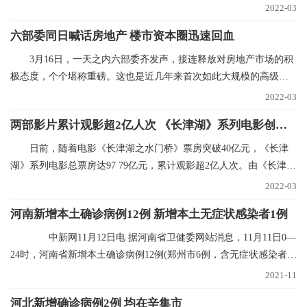
贤话语刚落，挖掘
2022-03
六部委同日喊话房地产 楼市资本圈迅速回血
3月16日，一天之内六部委齐发声，接连释放对房地产市场的积
极态度，个个堪称重磅。这也是近几年来首次如此大规模的高级别
集中表态，风向标
2022-03
两部影片累计观影超2亿人次 《长津湖》系列电影创纪录
日前，随着电影《长津湖之水门桥》票房突破40亿元，《长津
湖》系列电影总票房达97 79亿元，累计观影超2亿人次。由《长津
湖》和《长津湖之水
2022-03
河南新增本土确诊病例12例 新增本土无症状感染者1例
中新网11月12日电 据河南省卫健委网站消息，11月11日0—
24时，河南省新增本土确诊病例12例(郑州市6例，含无症状感染者转
确诊病例5例；
2021-11
河北新增确诊病例2例 均在辛集市