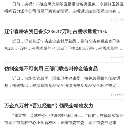
日前，央视3·15晚会曝光翡翠直播带货各类乱象。永德祥玉器直
播间石力派等公司假冒厂商直销翡翠。主播通过编造翡翠业内身
份，进货价88元的
2022-03
辽宁春耕农资已备实236.37万吨 占需求量近75%
近日，记者从辽宁省农业农村厅获悉，目前全省春耕农资已备
实236 37万吨，占需求量的74 6%;已下摆158 56万吨，占需求量的
50%。今年辽宁省春
2022-03
仿制金箔不可食用 三部门联合叫停金箔食品
近日，市场监管总局、国家卫生健康委、海关总署联合印发通
知，明确指出，根据我国食品安全法律法规及食品安全标准规定，
金箔银箔、金粉银粉
2022-03
万企兴万村 “晋江经验”引领民企精准发力
"我宣布，英林中心小学新校区项目开工。"日前，在福建省泉州
市晋江市英林中心小学新校区，泉州市委常委、晋江市委书记张文