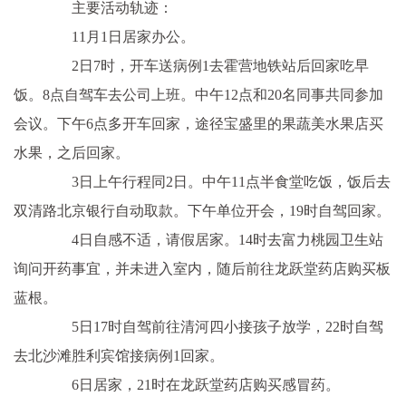
主要活动轨迹：
11月1日居家办公。
2日7时，开车送病例1去霍营地铁站后回家吃早
饭。8点自驾车去公司上班。中午12点和20名同事共同参加
会议。下午6点多开车回家，途径宝盛里的果蔬美水果店买
水果，之后回家。
3日上午行程同2日。中午11点半食堂吃饭，饭后去
双清路北京银行自动取款。下午单位开会，19时自驾回家。
4日自感不适，请假居家。14时去富力桃园卫生站
询问开药事宜，并未进入室内，随后前往龙跃堂药店购买板
蓝根。
5日17时自驾前往清河四小接孩子放学，22时自驾
去北沙滩胜利宾馆接病例1回家。
6日居家，21时在龙跃堂药店购买感冒药。