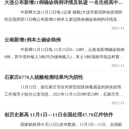
大连公布新增21例确诊病例详情及轨迹 一名住校高中生确诊
中新网大连11月12日电 (记者 杨毅)大连市新冠肺炎疫情防
控总指挥部11日晚公布新增21例本土新冠肺炎确诊病例的详情及行
程轨迹，其中1
2021-11
云南新增1例本土确诊病例
中新网11月12日电 11月11日0—24时，云南省新增确诊病例
6例，其中境外输入5例(均为缅甸输入)，本土1例(瑞丽市抵边村寨重
点人群定期核
2021-11
石家庄8770人核酸检测结果均为阴性
11月12日，据石家庄市应对新型冠状病毒感染的肺炎疫情
工作领导小组办公室消息，2021年11月11日0时至24时，石家庄市对
全市封控区、管控
2021-11
创历史新高 11月1日—11日全国处理47.76亿件快件
国家邮政局今天(12日)发布数据，11月1日—11日，全国邮