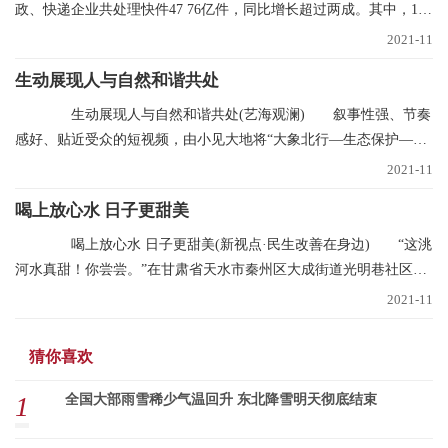
政、快递企业共处理快件47 76亿件，同比增长超过两成。其中，11
月11日当天共处理
2021-11
生动展现人与自然和谐共处
生动展现人与自然和谐共处(艺海观澜) 叙事性强、节奏
感好、贴近受众的短视频，由小见大地将“大象北行—生态保护—文
明中国”的叙事
2021-11
喝上放心水 日子更甜美
喝上放心水 日子更甜美(新视点·民生改善在身边) “这洮
河水真甜！你尝尝。”在甘肃省天水市秦州区大成街道光明巷社区，
南丽芳不断
2021-11
猜你喜欢
1
全国大部雨雪稀少气温回升 东北降雪明天彻底结束