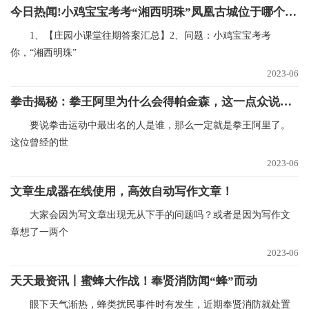
今日热闻!小鸡宝宝考考“湘西明珠”凤凰古城位于哪个省（10月16日支付宝蚂蚁庄园每日一题）
1、【庄园小课堂往期答案汇总】2、问题：小鸡宝宝考考
你，“湘西明珠”
2023-06
拳击揭秘：拳王阿里为什么会得帕金森，这一点众说纷纭-环球热文
要说拳击运动中最出名的人是谁，那么一定就是拳王阿里了。
这位曾经的世
2023-06
文章生成器在线使用，高效自动写作文章！
大家会因为写文章出现无从下手的问题吗？或者是因为写作文
章想了一两个
2023-06
天天最资讯丨蜜蜂大作战！奉贤消防闻“蜂”而动
眼下天气渐热，蜂类扰民事件时有发生，近期奉贤消防就处置