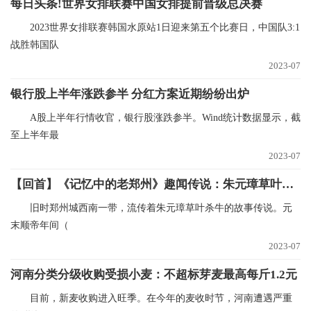
每日头条!世界女排联赛中国女排提前晋级总决赛
2023世界女排联赛韩国水原站1日迎来第五个比赛日，中国队3:1
战胜韩国队
2023-07
银行股上半年涨跌参半 分红方案近期纷纷出炉
A股上半年行情收官，银行股涨跌参半。Wind统计数据显示，截
至上半年最
2023-07
【回首】《记忆中的老郑州》趣闻传说：朱元璋草叶杀牛 当前看点
旧时郑州城西南一带，流传着朱元璋草叶杀牛的故事传说。元
末顺帝年间（
2023-07
河南分类分级收购受损小麦：不超标芽麦最高每斤1.2元
目前，新麦收购进入旺季。在今年的麦收时节，河南遭遇严重