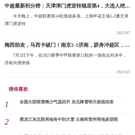
中超最新积分榜：天津津门虎逆转稳居第4，大连人绝平仍旧垫底！
今天晚上，中超联赛第14轮激战多场，上海申花主场1-2遭天津
津门虎逆转
2023-07
梅西助攻，马西卡破门！南京2-1济南，跻身冲超区，特拉奥雷首秀_微头条
7月2日下午，在2023赛季中甲联赛第12轮的一场焦点对决中，
济南兴洲坐镇
2023-07
猜你喜欢
1
全国大部雨雪稀少气温回升 东北降雪明天彻底结束
2
黑龙江东北部局地有中到大雪 云南和贵州等地多阴雨