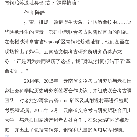
青铜冶炼遗址奥秘 结下“深厚情谊”
作者 陈静
排雷、排爆，躲避野生大象、严防致命蚊虫……这
些险象环生的情景，都是中老联合考古队曾经直面的问题。
在老挝沙湾拿吉省Sepon矿区青铜冶炼遗址群，他们甚至在
现场挖出了炸弹。云南省文物考古研究所研究员蒋志龙
称，“正是因为共同经历了这些，我们和老挝同行结下了‘革
命友谊’。”
2014年、2015年，云南省文物考古研究所与老挝国
家社会科学院历史研究所签署合作协议，并组成联合考古调
查队，对老挝沙湾拿吉省sepon矿区及其附近村寨进行短期
考察和试掘。2018年12月，云南省文物考古研究所联合四川
大学，与老挝国家遗产局考古处合作，在Sepon矿区选点发
掘，并出土了包括青铜斧、铜锭和大量的陶坩埚等器物。