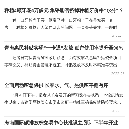
种植4颗牙花6万多元 集采能否挤掉种植牙价格“水分”？
种一口牙相当于买一辆宝马种一口牙相当于在县城买一套
房……种植牙价格让人望而却步的问题，一直备受关注。一段时间
以来，心脏支架、人工关
2022-03
青海惠民补贴实现“一卡通”发放 账户使用率提升至98%
记者日前从青海省民政厅获悉，为有效解决惠民补贴资金项目
零碎交叉、补贴资金管理不规范、补贴发放不及时不精准等突出问
题，青海已实现惠民
2022-03
全面启动应急保供 长春水、气、热供应平稳有序
3月20日下午，记者从长春召开的新闻发布会获悉，本轮疫情发
生以来，市建委严格落实市委市政府一精准三确保疫情防控要求，
全力抓好水、气、
2022-03
海南国际碳排放权交易中心获批设立 预计下半年开业运营