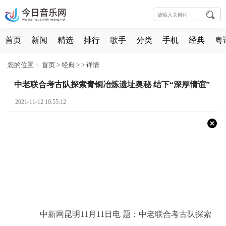
首页
新闻
精选
排行
歌手
分类
手机
经典
粤
您的位置：
首页
>
经典
> >
详情
中老联合考古队探索青铜冶炼遗址奥秘 结下“深厚情谊”
2021-11-12 10:55:12
中新网
昆明11月11日电 题：中老联合考古队探索