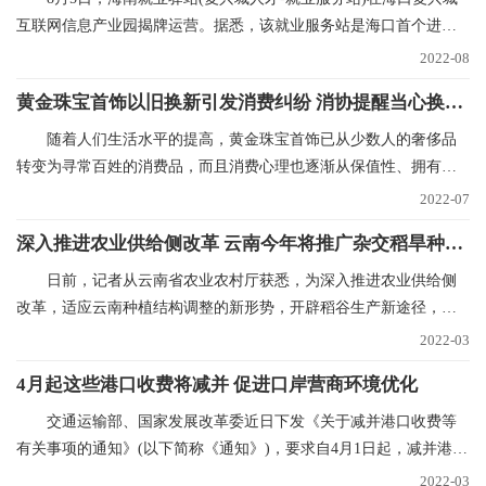
互联网信息产业园揭牌运营。据悉，该就业服务站是海口首个进驻
重点园区的就业驿
2022-08
黄金珠宝首饰以旧换新引发消费纠纷 消协提醒当心换购回购“陷阱”
随着人们生活水平的提高，黄金珠宝首饰已从少数人的奢侈品
转变为寻常百姓的消费品，而且消费心理也逐渐从保值性、拥有性
向追求品牌、时尚和
2022-07
深入推进农业供给侧改革 云南今年将推广杂交稻旱种50万亩
日前，记者从云南省农业农村厅获悉，为深入推进农业供给侧
改革，适应云南种植结构调整的新形势，开辟稻谷生产新途径，稳
定稻谷生产，确保口
2022-03
4月起这些港口收费将减并 促进口岸营商环境优化
交通运输部、国家发展改革委近日下发《关于减并港口收费等
有关事项的通知》(以下简称《通知》)，要求自4月1日起，减并港口
经营服务性收费项
2022-03