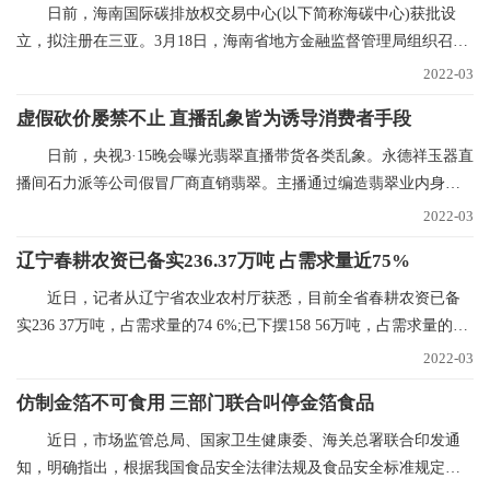
日前，海南国际碳排放权交易中心(以下简称海碳中心)获批设
立，拟注册在三亚。3月18日，海南省地方金融监督管理局组织召开
海碳中心筹建推进
2022-03
虚假砍价屡禁不止 直播乱象皆为诱导消费者手段
日前，央视3·15晚会曝光翡翠直播带货各类乱象。永德祥玉器直
播间石力派等公司假冒厂商直销翡翠。主播通过编造翡翠业内身
份，进货价88元的
2022-03
辽宁春耕农资已备实236.37万吨 占需求量近75%
近日，记者从辽宁省农业农村厅获悉，目前全省春耕农资已备
实236 37万吨，占需求量的74 6%;已下摆158 56万吨，占需求量的
50%。今年辽宁省春
2022-03
仿制金箔不可食用 三部门联合叫停金箔食品
近日，市场监管总局、国家卫生健康委、海关总署联合印发通
知，明确指出，根据我国食品安全法律法规及食品安全标准规定，