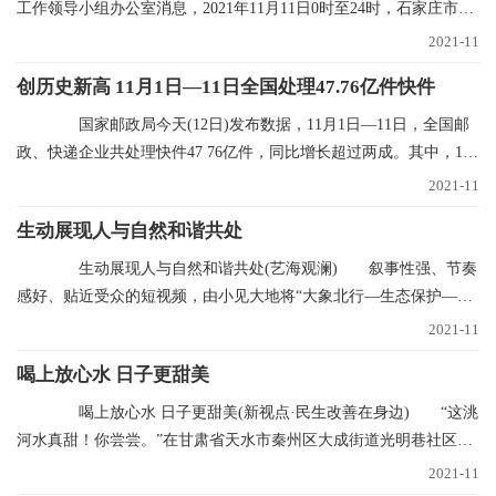
工作领导小组办公室消息，2021年11月11日0时至24时，石家庄市对
全市封控区、管控
2021-11
创历史新高 11月1日—11日全国处理47.76亿件快件
国家邮政局今天(12日)发布数据，11月1日—11日，全国邮
政、快递企业共处理快件47 76亿件，同比增长超过两成。其中，11
月11日当天共处理
2021-11
生动展现人与自然和谐共处
生动展现人与自然和谐共处(艺海观澜) 叙事性强、节奏
感好、贴近受众的短视频，由小见大地将“大象北行—生态保护—文
明中国”的叙事
2021-11
喝上放心水 日子更甜美
喝上放心水 日子更甜美(新视点·民生改善在身边) “这洮
河水真甜！你尝尝。”在甘肃省天水市秦州区大成街道光明巷社区，
南丽芳不断
2021-11