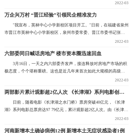
金箔银箔、金粉银粉
2022-03
万企兴万村 “晋江经验”引领民企精准发力
"我宣布，英林中心小学新校区项目开工。"日前，在福建省泉州
市晋江市英林中心小学新校区，泉州市委常委、晋江市委书记张文
贤话语刚落，挖掘
2022-03
六部委同日喊话房地产 楼市资本圈迅速回血
3月16日，一天之内六部委齐发声，接连释放对房地产市场的积
极态度，个个堪称重磅。这也是近几年来首次如此大规模的高级别
集中表态，风向标
2022-03
两部影片累计观影超2亿人次 《长津湖》系列电影创纪录
日前，随着电影《长津湖之水门桥》票房突破40亿元，《长津
湖》系列电影总票房达97 79亿元，累计观影超2亿人次。由《长津
湖》和《长津湖之水
2022-03
河南新增本土确诊病例12例 新增本土无症状感染者1例