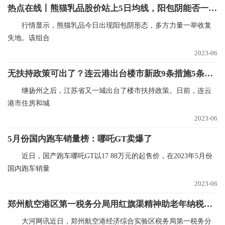
热点在线丨熊猫乳品股价站上5日均线，阳包阴能否一扫颓势？看16次回测数据n
行情显示，熊猫乳品今日出现阳包阴形态，多方力量一举收复
失地。该组合
2023-06
无扶持政策可出了？连云港出台楼市新政9条措施5条与公积金相关
继扬州之后，江苏省又一城出台了楼市扶持政策。日前，连云
港市住房和城
2023-06
5月份国内跑车销量榜：哪吒GT卖爆了
近日，国产跑车哪吒GT以17 88万元的起售价，在2023年5月份
国内跑车销量
2023-06
郑州航空港区第一税务分局用红旗渠精神助老年纳税人跨越“数字鸿沟”
大河网讯近日，郑州航空港经济综合实验区税务局第一税务分