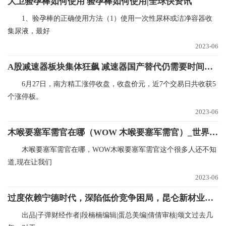
大卫验孕棒如何使用 验孕棒如何使用|全球快资讯
1、验孕棒的正确使用方法（1）使用一次性尿杯或洁净容器收
集尿液，最好
2023-06
A股减速器板块集体狂飙 减速器国产替代仍需要时间和耐心
6月27日，南方精工涨停收盘，收盘价元，近7个交易日共收获5
个涨停板。
2023-06
木喉要塞军需官在哪（WOW 木喉要塞军需官）_世界新消息
木喉要塞军需官在哪，WOW木喉要塞军需官这个很多人还不知
道,现在让我们
2023-06
过度依赖宁德时代，深陷低价竞争困局，昆仑新材业绩恐大幅下滑
出品|子弹财经作者|段楠楠编辑|蛋总美编|倩倩审核|颂文过去几