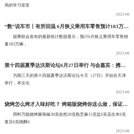
局的学习室里
2023-06
“数”说车市丨有所回温 6月狭义乘用车零售预计183万辆 世界快播
据乘联会发布的最新统计数据显示，预计6月狭义乘用车零售销
量183万辆，
2023-06
第十四届夏季达沃斯论坛6月27日举行 与会嘉宾：携手合作才能实现互利共赢|全球速看
为期三天的第十四届夏季达沃斯论坛今天（27日）开始在天津
举行，本次论
2023-06
烧烤怎么烤才入味好吃？ 烤箱版烧烤你这么做，保证你吃一次想十次 世界快播报
用料万能烧烤酱辣椒30克孜然20克熟芝麻15克盐6克花生米6克
黄豆6克桃酥6
2023-06