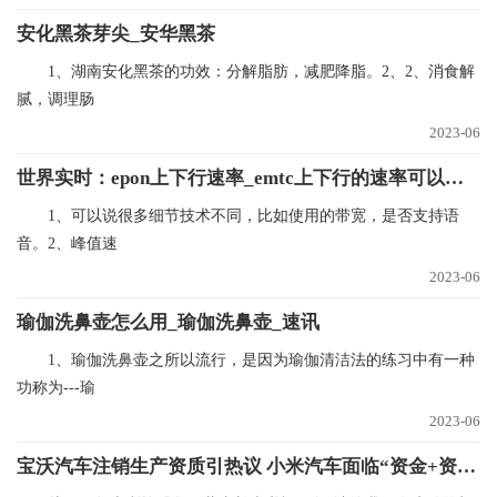
安化黑茶芽尖_安华黑茶
1、湖南安化黑茶的功效：分解脂肪，减肥降脂。2、2、消食解
腻，调理肠
2023-06
世界实时：epon上下行速率_emtc上下行的速率可以达到多少mbps
1、可以说很多细节技术不同，比如使用的带宽，是否支持语
音。2、峰值速
2023-06
瑜伽洗鼻壶怎么用_瑜伽洗鼻壶_速讯
1、瑜伽洗鼻壶之所以流行，是因为瑜伽清洁法的练习中有一种
功称为---瑜
2023-06
宝沃汽车注销生产资质引热议 小米汽车面临“资金+资质”双重考验？