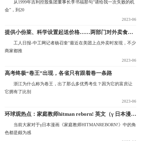
从1999年吉利控股集团董事长李书福那句“请给我一次失败的机
会”，到20
2023-06
提供小份菜、科学设置起送价格……两部门对外卖食品浪费说“不”
工人日报-中工网记者杨召奎“最近在美团上点外卖时发现，不少
商家都推
2023-06
高考终极“卷王”出现，各省只有跟着卷一条路
浙江为什么称为卷王，出了那么多优秀考生？因为它的富庶让
它拥有了比别
2023-06
环球观热点：家庭教师hitman reborn! 英文（γ 日本漫画家庭教师HITMAN REBORN!中的角色）
当前大家对于γ日本漫画《家庭教师HITMANREBORN!》中的角
色都是颇为感