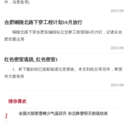
中，当章鱼哥(
2023-06
合肥铜陵北路下穿工程计划10月放行
铜陵北路下穿合肥东编组站立交桥工程现场6月29日，记者从合
肥市重点局
2023-06
红色密室逃脱_红色密室1
1、有下载好的已发邮箱请注意查收。本文到此分享完毕，希望
对大家有所
2023-06
猜你喜欢
1
全国大部雨雪稀少气温回升 东北降雪明天彻底结束