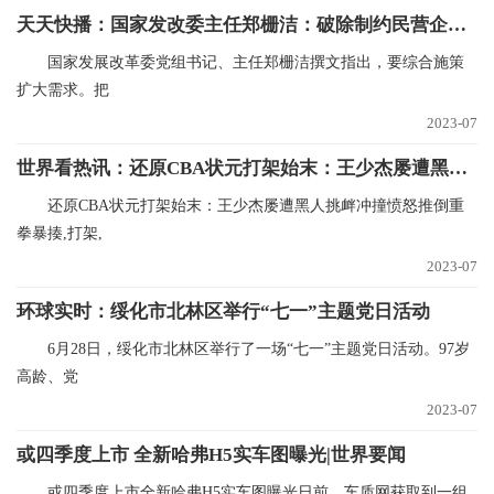
天天快播：国家发改委主任郑栅洁：破除制约民营企业公平参与市场竞争的制度障碍 进一步扩大民间投资准入范围
国家发展改革委党组书记、主任郑栅洁撰文指出，要综合施策
扩大需求。把
2023-07
世界看热讯：还原CBA状元打架始末：王少杰屡遭黑人挑衅冲撞 愤怒推倒重拳暴揍
还原CBA状元打架始末：王少杰屡遭黑人挑衅冲撞愤怒推倒重
拳暴揍,打架,
2023-07
环球实时：绥化市北林区举行“七一”主题党日活动
6月28日，绥化市北林区举行了一场“七一”主题党日活动。97岁
高龄、党
2023-07
或四季度上市 全新哈弗H5实车图曝光|世界要闻
或四季度上市全新哈弗H5实车图曝光日前，车质网获取到一组