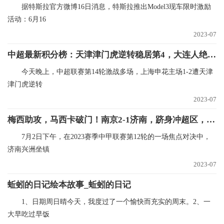
据特斯拉官方微博16日消息，特斯拉推出Model3现车限时激励
活动：6月16
2023-07
中超最新积分榜：天津津门虎逆转稳居第4，大连人绝平仍旧垫底！
今天晚上，中超联赛第14轮激战多场，上海申花主场1-2遭天津
津门虎逆转
2023-07
梅西助攻，马西卡破门！南京2-1济南，跻身冲超区，特拉奥雷首秀_微头条
7月2日下午，在2023赛季中甲联赛第12轮的一场焦点对决中，
济南兴洲坐镇
2023-07
蚯蚓的日记绘本故事_蚯蚓的日记
1、日期周日晴今天，我度过了一个愉快而充实的周末。2、一
大早吃过早饭