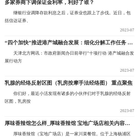
多家券商下调保证金利率，利好了谁？
继银行业调降存款利息之后，证券业也跟上了步伐。近日，包
括信达证券、
2023-07
“四个加快”推进港产城融合发展：细化分解工作任务 未来五年重点推动建设101个项目
天津北方网讯：市政府新闻办日前举行“十项行动·港产城融合发
展行动方
2023-07
乳腺的经络反射区图（乳房按摩手法经络图） 重点聚焦
你们好，最近小活发现有诸多的小伙伴们对于乳腺的经络反射
区图，乳房按
2023-07
厚味香辣馆怎么样_厚味香辣馆 宝地广场店相关内容简介介绍_焦点速看
厚味香辣馆（宝地广场店）是一家川菜餐馆。位于上海杨浦区