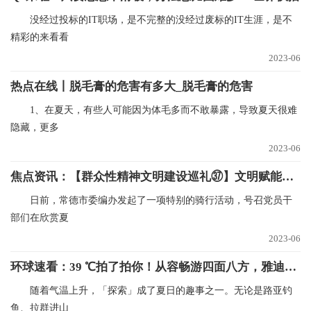
没经过投标的IT职场，是不完整的没经过废标的IT生涯，是不
精彩的来看看
2023-06
热点在线丨脱毛膏的危害有多大_脱毛膏的危害
1、在夏天，有些人可能因为体毛多而不敢暴露，导致夏天很难
隐藏，更多
2023-06
焦点资讯：【群众性精神文明建设巡礼㊲】文明赋能编制精彩——常德市委编办创建省级文明标兵单位小记
日前，常德市委编办发起了一项特别的骑行活动，号召党员干
部们在欣赏夏
2023-06
环球速看：39 ℃拍了拍你！从容畅游四面八方，雅迪出行搭子帮你爱上夏天
随着气温上升，「探索」成了夏日的趣事之一。无论是路亚钓
鱼、拉群进山