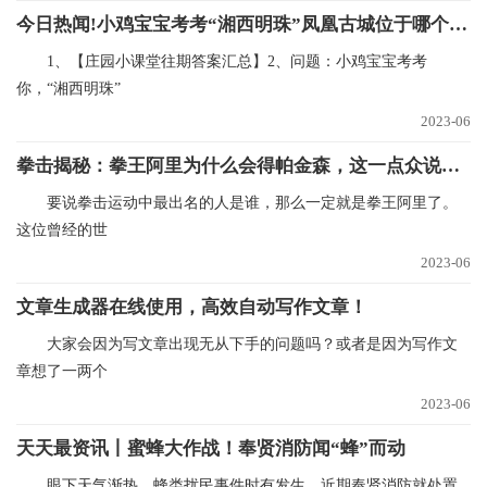
今日热闻!小鸡宝宝考考“湘西明珠”凤凰古城位于哪个省（10月16日支付宝蚂蚁庄园每日一题）
1、【庄园小课堂往期答案汇总】2、问题：小鸡宝宝考考
你，“湘西明珠”
2023-06
拳击揭秘：拳王阿里为什么会得帕金森，这一点众说纷纭-环球热文
要说拳击运动中最出名的人是谁，那么一定就是拳王阿里了。
这位曾经的世
2023-06
文章生成器在线使用，高效自动写作文章！
大家会因为写文章出现无从下手的问题吗？或者是因为写作文
章想了一两个
2023-06
天天最资讯丨蜜蜂大作战！奉贤消防闻“蜂”而动
眼下天气渐热，蜂类扰民事件时有发生，近期奉贤消防就处置