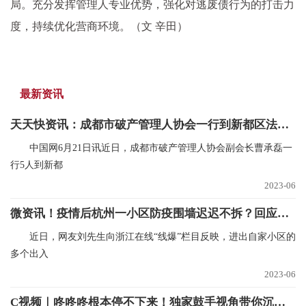
局。充分发挥管理人专业优势，强化对逃废债行为的打击力
度，持续优化营商环境。（文 辛田）
最新资讯
天天快资讯：成都市破产管理人协会一行到新都区法院调研交流
中国网6月21日讯近日，成都市破产管理人协会副会长曹承磊一
行5人到新都
2023-06
微资讯！疫情后杭州一小区防疫围墙迟迟不拆？回应来了
近日，网友刘先生向浙江在线“线爆”栏目反映，进出自家小区的
多个出入
2023-06
C视频｜咚咚咚根本停不下来！独家鼓手视角带你沉浸式划龙舟