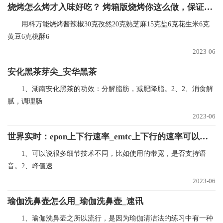
烧烤怎么烤才入味好吃？ 烤箱版烧烤你这么做，保证你吃一次想十次 世界快播报
用料万能烧烤酱辣椒30克孜然20克熟芝麻15克盐6克花生米6克
黄豆6克桃酥6
2023-06
安化黑茶芽尖_安华黑茶
1、湖南安化黑茶的功效：分解脂肪，减肥降脂。2、2、消食解
腻，调理肠
2023-06
世界实时：epon上下行速率_emtc上下行的速率可以达到多少mbps
1、可以说很多细节技术不同，比如使用的带宽，是否支持语
音。2、峰值速
2023-06
瑜伽洗鼻壶怎么用_瑜伽洗鼻壶_速讯
1、瑜伽洗鼻壶之所以流行，是因为瑜伽清洁法的练习中有一种