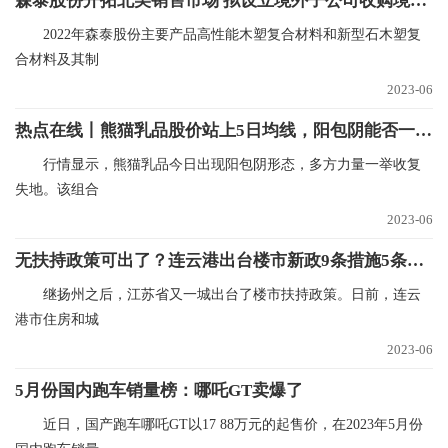
森泰股份开拓北美销售市场 拟设立境外子公司收购境外资产
2022年森泰股份主要产品高性能木塑复合材料和新型石木塑复
合材料及其制
2023-06
热点在线丨熊猫乳品股价站上5日均线，阳包阴能否一扫颓势？看16次回测数据n
行情显示，熊猫乳品今日出现阳包阴形态，多方力量一举收复
失地。该组合
2023-06
无扶持政策可出了？连云港出台楼市新政9条措施5条与公积金相关
继扬州之后，江苏省又一城出台了楼市扶持政策。日前，连云
港市住房和城
2023-06
5月份国内跑车销量榜：哪吒GT卖爆了
近日，国产跑车哪吒GT以17 88万元的起售价，在2023年5月份