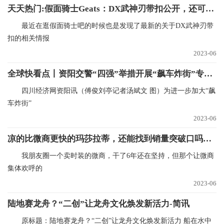
天天热门:假面骑士Geats：DX武神刃带扣公开，还可以与其他大带扣联动
最近在逛假面骑士吧的时候也是发现了最新的关于DX武神刃带
扣的相关情报
2023-06
全球快看点丨资阳交警“四强”举措开展“飙车炸街”专项行动
四川经济网资阳讯（傅俊刘亭记者汤斌文 图）为进一步加大“飙
车炸街”
2023-06
凉的比微商更快的玛莎拉蒂，还能找到销量突破口吗？|全球快播报
我朋友圈一个卖时装的微商，干了6年还在坚持，但那个让微商
集体欢呼的
2023-06
陆地赛龙舟？“二创”让龙舟文化焕发新活力-简讯
原标题：陆地赛龙舟？“二创”让龙舟文化焕发新活力 船在水中