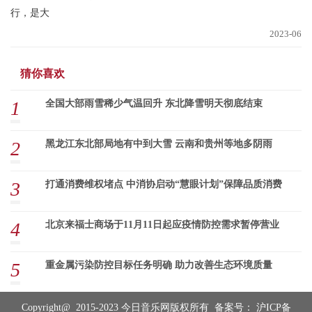
行，是大
2023-06
猜你喜欢
1
全国大部雨雪稀少气温回升 东北降雪明天彻底结束
2
黑龙江东北部局地有中到大雪 云南和贵州等地多阴雨
3
打通消费维权堵点 中消协启动“慧眼计划”保障品质消费
4
北京来福士商场于11月11日起应疫情防控需求暂停营业
5
重金属污染防控目标任务明确 助力改善生态环境质量
Copyright@ 2015-2023 今日音乐网版权所有 备案号：
沪ICP备