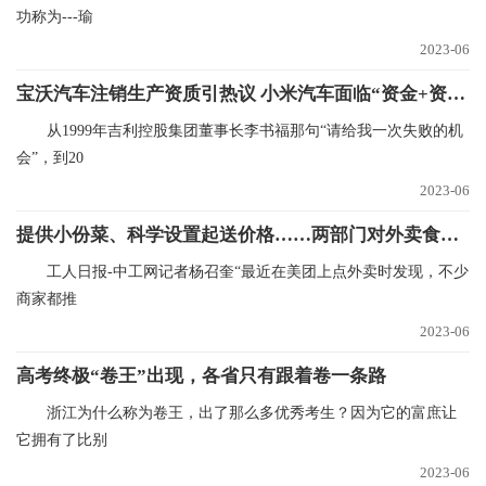
功称为---瑜
2023-06
宝沃汽车注销生产资质引热议 小米汽车面临“资金+资质”双重考验？
从1999年吉利控股集团董事长李书福那句“请给我一次失败的机
会”，到20
2023-06
提供小份菜、科学设置起送价格……两部门对外卖食品浪费说“不”
工人日报-中工网记者杨召奎“最近在美团上点外卖时发现，不少
商家都推
2023-06
高考终极“卷王”出现，各省只有跟着卷一条路
浙江为什么称为卷王，出了那么多优秀考生？因为它的富庶让
它拥有了比别
2023-06