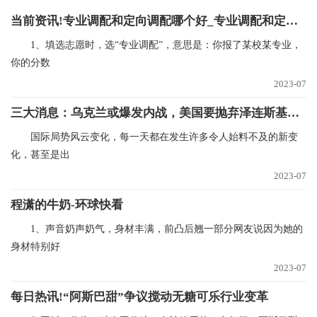
当前资讯!专业调配和定向调配哪个好_专业调配和定向调配
1、填选志愿时，选“专业调配”，意思是：你报了某校某专业，
你的分数
2023-07
三大消息：乌克兰或爆发内战，美国要抛弃泽连斯基，耶伦将访华
国际局势风云变化，每一天都在发生许多令人始料不及的新变
化，甚至是出
2023-07
程潇的牛奶-环球快看
1、声音奶声奶气，身材丰满，前凸后翘一部分网友说因为她的
身材特别好
2023-07
每日热讯!“阿斯巴甜”争议搅动无糖可乐行业变革