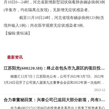
月10日0—24时，河北省新增新型冠状病毒肺炎确诊病例3例
(辛集市，均在隔离点发现)，无新增无症状感染者。
截至11月10日24时，河北省现有确诊病例121例(含
境外输入1例)；尚在医学观察无症状感染者3例。
【编辑:黄钰涵】
最新资讯
江苏阳光(600220.SH)：终止在包头市九原区的项目投资规划
格隆汇12月7日丨江苏阳光公布，公司于2022年3月7日、2022年
3月24日召开了公司第八届第九次董事会会议和2022年第一次临时股
东大会，审议在内蒙
2022-12
合力泰董秘回复：兴泰公司已追回大部分款项，尚有300多万未支付，已申请财产保全|世界焦点
合力泰(002217)12月06日在投资者关系平台上答复了投资者关心