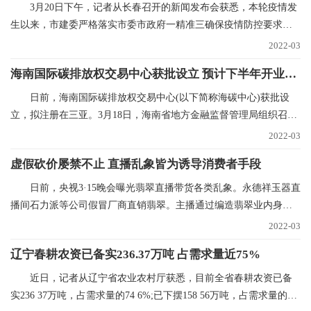
3月20日下午，记者从长春召开的新闻发布会获悉，本轮疫情发
生以来，市建委严格落实市委市政府一精准三确保疫情防控要求，
全力抓好水、气、
2022-03
海南国际碳排放权交易中心获批设立 预计下半年开业运营
日前，海南国际碳排放权交易中心(以下简称海碳中心)获批设
立，拟注册在三亚。3月18日，海南省地方金融监督管理局组织召开
海碳中心筹建推进
2022-03
虚假砍价屡禁不止 直播乱象皆为诱导消费者手段
日前，央视3·15晚会曝光翡翠直播带货各类乱象。永德祥玉器直
播间石力派等公司假冒厂商直销翡翠。主播通过编造翡翠业内身
份，进货价88元的
2022-03
辽宁春耕农资已备实236.37万吨 占需求量近75%
近日，记者从辽宁省农业农村厅获悉，目前全省春耕农资已备
实236 37万吨，占需求量的74 6%;已下摆158 56万吨，占需求量的