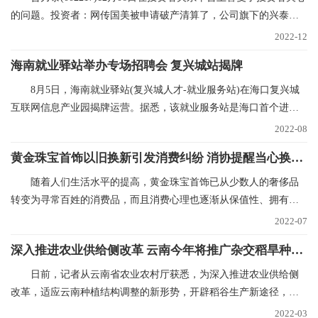
的问题。投资者：网传国美被申请破产清算了，公司旗下的兴泰和
国美也有合作，在网
2022-12
海南就业驿站举办专场招聘会 复兴城站揭牌
8月5日，海南就业驿站(复兴城人才-就业服务站)在海口复兴城
互联网信息产业园揭牌运营。据悉，该就业服务站是海口首个进驻
重点园区的就业驿
2022-08
黄金珠宝首饰以旧换新引发消费纠纷 消协提醒当心换购回购“陷阱”
随着人们生活水平的提高，黄金珠宝首饰已从少数人的奢侈品
转变为寻常百姓的消费品，而且消费心理也逐渐从保值性、拥有性
向追求品牌、时尚和
2022-07
深入推进农业供给侧改革 云南今年将推广杂交稻旱种50万亩
日前，记者从云南省农业农村厅获悉，为深入推进农业供给侧
改革，适应云南种植结构调整的新形势，开辟稻谷生产新途径，稳
定稻谷生产，确保口
2022-03