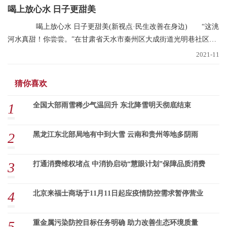
喝上放心水 日子更甜美
喝上放心水 日子更甜美(新视点·民生改善在身边) “这洮
河水真甜！你尝尝。”在甘肃省天水市秦州区大成街道光明巷社区，
南丽芳不断
2021-11
猜你喜欢
1
全国大部雨雪稀少气温回升 东北降雪明天彻底结束
2
黑龙江东北部局地有中到大雪 云南和贵州等地多阴雨
3
打通消费维权堵点 中消协启动“慧眼计划”保障品质消费
4
北京来福士商场于11月11日起应疫情防控需求暂停营业
5
重金属污染防控目标任务明确 助力改善生态环境质量