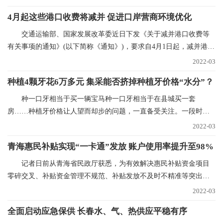
4月起这些港口收费将减并 促进口岸营商环境优化
交通运输部、国家发展改革委近日下发《关于减并港口收费等
有关事项的通知》(以下简称《通知》)，要求自4月1日起，减并港口
经营服务性收费项
2022-03
种植4颗牙花6万多元 集采能否挤掉种植牙价格“水分”？
种一口牙相当于买一辆宝马种一口牙相当于在县城买一套
房……种植牙价格让人望而却步的问题，一直备受关注。一段时间
以来，心脏支架、人工关
2022-03
青海惠民补贴实现“一卡通”发放 账户使用率提升至98%
记者日前从青海省民政厅获悉，为有效解决惠民补贴资金项目
零碎交叉、补贴资金管理不规范、补贴发放不及时不精准等突出问
题，青海已实现惠民
2022-03
全面启动应急保供 长春水、气、热供应平稳有序