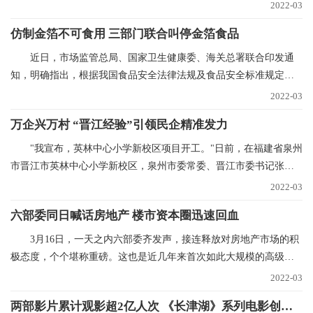
50%。今年辽宁省春
2022-03
仿制金箔不可食用 三部门联合叫停金箔食品
近日，市场监管总局、国家卫生健康委、海关总署联合印发通
知，明确指出，根据我国食品安全法律法规及食品安全标准规定，
金箔银箔、金粉银粉
2022-03
万企兴万村 “晋江经验”引领民企精准发力
"我宣布，英林中心小学新校区项目开工。"日前，在福建省泉州
市晋江市英林中心小学新校区，泉州市委常委、晋江市委书记张文
贤话语刚落，挖掘
2022-03
六部委同日喊话房地产 楼市资本圈迅速回血
3月16日，一天之内六部委齐发声，接连释放对房地产市场的积
极态度，个个堪称重磅。这也是近几年来首次如此大规模的高级别
集中表态，风向标
2022-03
两部影片累计观影超2亿人次 《长津湖》系列电影创纪录