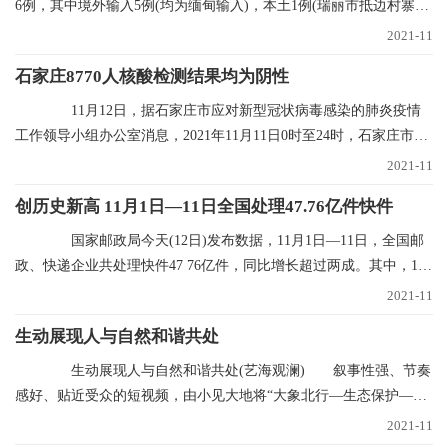
6例，其中境外输入5例(均为缅甸输入)，本土1例(瑞丽市抵边村寨重
点人群定期核
2021-11
石家庄8770人核酸检测结果均为阴性
11月12日，据石家庄市应对新型冠状病毒感染的肺炎疫情
工作领导小组办公室消息，2021年11月11日0时至24时，石家庄市对
全市封控区、管控
2021-11
创历史新高 11月1日—11日全国处理47.76亿件快件
国家邮政局今天(12日)发布数据，11月1日—11日，全国邮
政、快递企业共处理快件47 76亿件，同比增长超过两成。其中，11
月11日当天共处理
2021-11
生动展现人与自然和谐共处
生动展现人与自然和谐共处(艺海观澜) 叙事性强、节奏
感好、贴近受众的短视频，由小见大地将“大象北行—生态保护—文
明中国”的叙事
2021-11