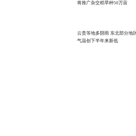
将推广杂交稻旱种50万亩
岸
云贵等地多阴雨 东北部分地
气温创下半年来新低