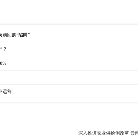
购回购“陷阱”
”？
8%
业运营
深入推进农业供给侧改革 云