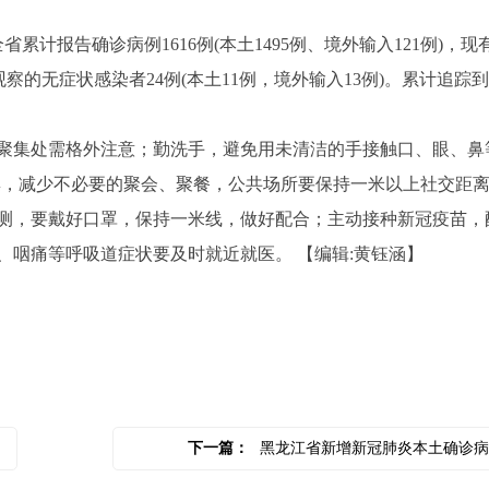
，全省累计报告确诊病例1616例(本土1495例、境外输入121例)，现
观察的无症状感染者24例(本土11例，境外输入13例)。累计追踪
。
集处需格外注意；勤洗手，避免用未清洁的手接触口、眼、鼻
聚集，减少不必要的聚会、聚餐，公共场所要保持一米以上社交距
测，要戴好口罩，保持一米线，做好配合；主动接种新冠疫苗，
、咽痛等呼吸道症状要及时就近就医。
【编辑:黄钰涵】
下一篇：
黑龙江省新增新冠肺炎本土确诊病