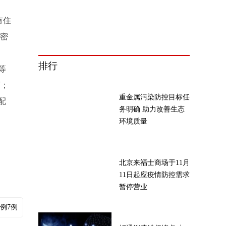
有住
到密
排行
等
离；
重金属污染防控目标任
配
务明确 助力改善生态
环境质量
北京来福士商场于11月
11日起应疫情防控需求
暂停营业
例7例