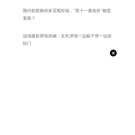
预付款抢购却多花冤枉钱，“双十一最低价”都是
套路？
战地摄影师张崇岫：在长津湖一边躲子弹一边按
快门