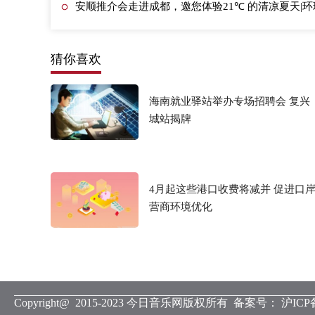
安顺推介会走进成都，邀您体验21℃ 的清凉夏天|
猜你喜欢
海南就业驿站举办专场招聘会 复兴
城站揭牌
4月起这些港口收费将减并 促进口
营商环境优化
Copyright@ 2015-2023 今日音乐网版权所有 备案号：
沪ICP备