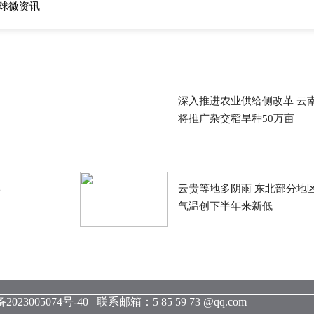
环球微资讯
深入推进农业供给侧改革 云
将推广杂交稻旱种50万亩
岸
云贵等地多阴雨 东北部分地
气温创下半年来新低
2023005074号-40
联系邮箱：5 85 59 73 @qq.com