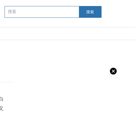
搜索
白
又