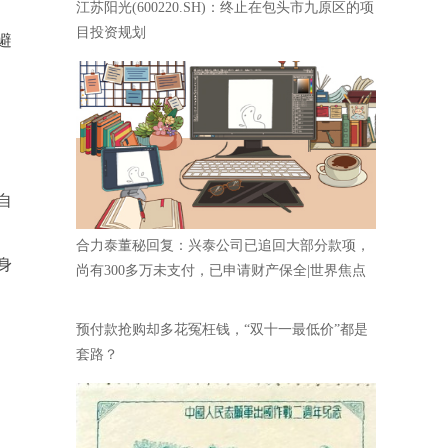
江苏阳光(600220.SH)：终止在包头市九原区的项
目投资规划
避
自
合力泰董秘回复：兴泰公司已追回大部分款项，
身
尚有300多万未支付，已申请财产保全|世界焦点
预付款抢购却多花冤枉钱，“双十一最低价”都是
套路？