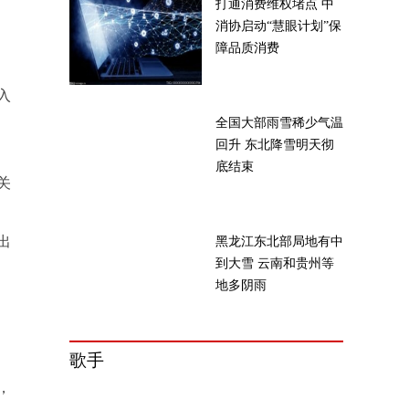
打通消费维权堵点 中
消协启动“慧眼计划”保
障品质消费
入
全国大部雨雪稀少气温
回升 东北降雪明天彻
底结束
关
出
黑龙江东北部局地有中
到大雪 云南和贵州等
地多阴雨
歌手
，