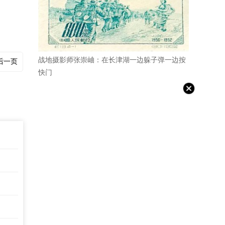
战地摄影师张崇岫：在长津湖一边躲子弹一边按
后一页
快门