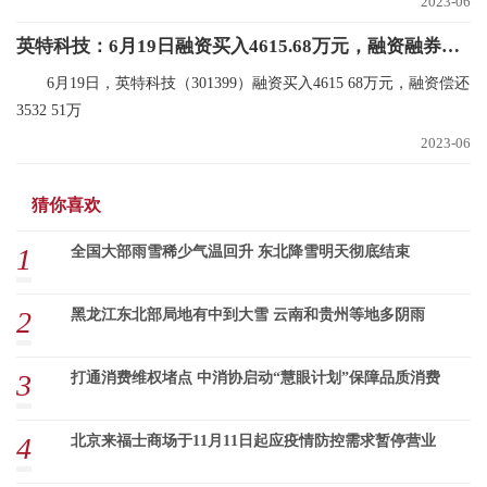
2023-06
英特科技：6月19日融资买入4615.68万元，融资融券余额6869.97万元_视焦点讯
6月19日，英特科技（301399）融资买入4615 68万元，融资偿还
3532 51万
2023-06
猜你喜欢
1
全国大部雨雪稀少气温回升 东北降雪明天彻底结束
2
黑龙江东北部局地有中到大雪 云南和贵州等地多阴雨
3
打通消费维权堵点 中消协启动“慧眼计划”保障品质消费
4
北京来福士商场于11月11日起应疫情防控需求暂停营业