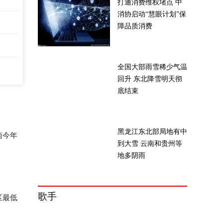
打通消费维权堵点 中
消协启动“慧眼计划”保
障品质消费
全国大部雨雪稀少气温
回升 东北降雪明天彻
底结束
黑龙江东北部局地有中
南今年
到大雪 云南和贵州等
地多阴雨
歌手
区最低