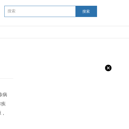
搜索
诊病
市疾
源，