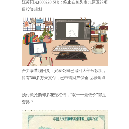
江苏阳光(600220.SH)：终止在包头市九原区的项
目投资规划
合力泰董秘回复：兴泰公司已追回大部分款项，
尚有300多万未支付，已申请财产保全|世界焦点
预付款抢购却多花冤枉钱，“双十一最低价”都是
套路？