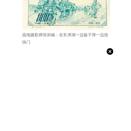
战地摄影师张崇岫：在长津湖一边躲子弹一边按
快门