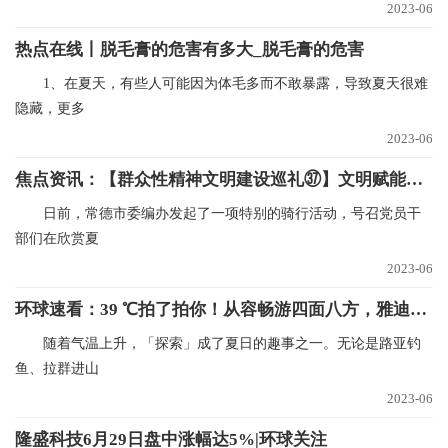
2023-06
热点在线丨脱毛膏的危害有多大_脱毛膏的危害
1、在夏天，有些人可能因为体毛多而不敢暴露，导致夏天很难
隐藏，更多
2023-06
焦点资讯：【群众性精神文明建设巡礼㊲】文明赋能编制精彩——常德市委编办创建省级文明标兵单位小记
日前，常德市委编办发起了一项特别的骑行活动，号召党员干
部们在欣赏夏
2023-06
环球速看：39 ℃拍了拍你！从容畅游四面八方，雅迪出行搭子帮你爱上夏天
随着气温上升，「探索」成了夏日的趣事之一。无论是路亚钓
鱼、拉群进山
2023-06
隆盛科技6月29日盘中涨幅达5%|环球关注