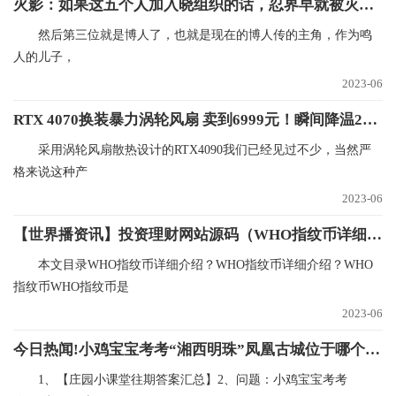
火影：如果这五个人加入晓组织的话，忍界早就被灭了好几次了！
然后第三位就是博人了，也就是现在的博人传的主角，作为鸣
人的儿子，
2023-06
RTX 4070换装暴力涡轮风扇 卖到6999元！瞬间降温21℃
采用涡轮风扇散热设计的RTX4090我们已经见过不少，当然严
格来说这种产
2023-06
【世界播资讯】投资理财网站源码（WHO指纹币详细介绍？）
本文目录WHO指纹币详细介绍？WHO指纹币详细介绍？WHO
指纹币WHO指纹币是
2023-06
今日热闻!小鸡宝宝考考“湘西明珠”凤凰古城位于哪个省（10月16日支付宝蚂蚁庄园每日一题）
1、【庄园小课堂往期答案汇总】2、问题：小鸡宝宝考考