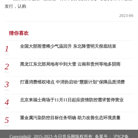
发行，认购
2023-06
猜你喜欢
1
全国大部雨雪稀少气温回升 东北降雪明天彻底结束
2
黑龙江东北部局地有中到大雪 云南和贵州等地多阴雨
3
打通消费维权堵点 中消协启动“慧眼计划”保障品质消费
4
北京来福士商场于11月11日起应疫情防控需求暂停营业
5
重金属污染防控目标任务明确 助力改善生态环境质量
Copyright@ 2015-2023 今日音乐网版权所有 备案号：
沪ICP备