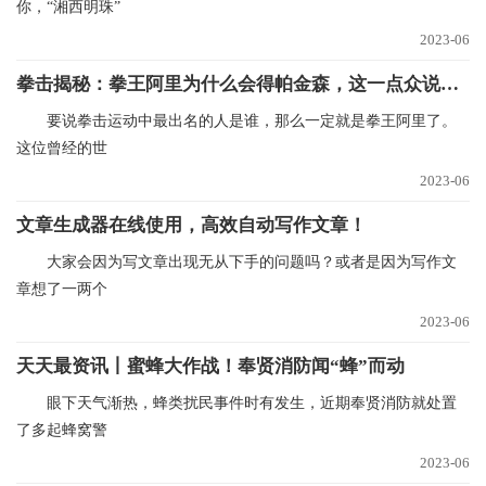
你，“湘西明珠”
2023-06
拳击揭秘：拳王阿里为什么会得帕金森，这一点众说纷纭-环球热文
要说拳击运动中最出名的人是谁，那么一定就是拳王阿里了。
这位曾经的世
2023-06
文章生成器在线使用，高效自动写作文章！
大家会因为写文章出现无从下手的问题吗？或者是因为写作文
章想了一两个
2023-06
天天最资讯丨蜜蜂大作战！奉贤消防闻“蜂”而动
眼下天气渐热，蜂类扰民事件时有发生，近期奉贤消防就处置
了多起蜂窝警
2023-06