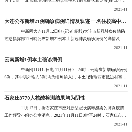
时至24时，北京新增6例本土确诊病例和1例无症状感染者(昨日均已
通报)，无新增
2021-11
大连公布新增21例确诊病例详情及轨迹 一名住校高中生确诊
中新网大连11月12日电 (记者 杨毅)大连市新冠肺炎疫情防
控总指挥部11日晚公布新增21例本土新冠肺炎确诊病例的详情及行
程轨迹，其中1
2021-11
云南新增1例本土确诊病例
中新网11月12日电 11月11日0—24时，云南省新增确诊病例
6例，其中境外输入5例(均为缅甸输入)，本土1例(瑞丽市抵边村寨重
点人群定期核
2021-11
石家庄8770人核酸检测结果均为阴性
11月12日，据石家庄市应对新型冠状病毒感染的肺炎疫情
工作领导小组办公室消息，2021年11月11日0时至24时，石家庄市对
全市封控区、管控
2021-11