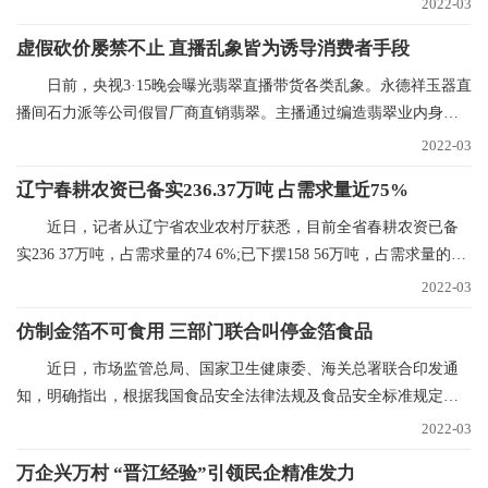
2022-03
虚假砍价屡禁不止 直播乱象皆为诱导消费者手段
日前，央视3·15晚会曝光翡翠直播带货各类乱象。永德祥玉器直
播间石力派等公司假冒厂商直销翡翠。主播通过编造翡翠业内身
份，进货价88元的
2022-03
辽宁春耕农资已备实236.37万吨 占需求量近75%
近日，记者从辽宁省农业农村厅获悉，目前全省春耕农资已备
实236 37万吨，占需求量的74 6%;已下摆158 56万吨，占需求量的
50%。今年辽宁省春
2022-03
仿制金箔不可食用 三部门联合叫停金箔食品
近日，市场监管总局、国家卫生健康委、海关总署联合印发通
知，明确指出，根据我国食品安全法律法规及食品安全标准规定，
金箔银箔、金粉银粉
2022-03
万企兴万村 “晋江经验”引领民企精准发力