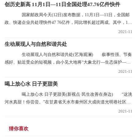
创历史新高 11月1日—11日全国处理47.76亿件快件
国家邮政局今天(12日)发布数据，11月1日—11日，全国邮
政、快递企业共处理快件47 76亿件，同比增长超过两成。其中，11
月11日当天共处理
2021-11
生动展现人与自然和谐共处
生动展现人与自然和谐共处(艺海观澜) 叙事性强、节奏
感好、贴近受众的短视频，由小见大地将“大象北行—生态保护—文
明中国”的叙事
2021-11
喝上放心水 日子更甜美
喝上放心水 日子更甜美(新视点·民生改善在身边) “这洮
河水真甜！你尝尝。”在甘肃省天水市秦州区大成街道光明巷社区，
南丽芳不断
2021-11
猜你喜欢