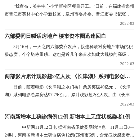
"我宣布，英林中心小学新校区项目开工。"日前，在福建省泉州
市晋江市英林中心小学新校区，泉州市委常委、晋江市委书记张文
贤话语刚落，挖掘
2022-03
六部委同日喊话房地产 楼市资本圈迅速回血
3月16日，一天之内六部委齐发声，接连释放对房地产市场的积
极态度，个个堪称重磅。这也是近几年来首次如此大规模的高级别
集中表态，风向标
2022-03
两部影片累计观影超2亿人次 《长津湖》系列电影创纪录
日前，随着电影《长津湖之水门桥》票房突破40亿元，《长津
湖》系列电影总票房达97 79亿元，累计观影超2亿人次。由《长津
湖》和《长津湖之水
2022-03
河南新增本土确诊病例12例 新增本土无症状感染者1例
中新网11月12日电 据河南省卫健委网站消息，11月11日0—
24时，河南省新增本土确诊病例12例(郑州市6例，含无症状感染者转