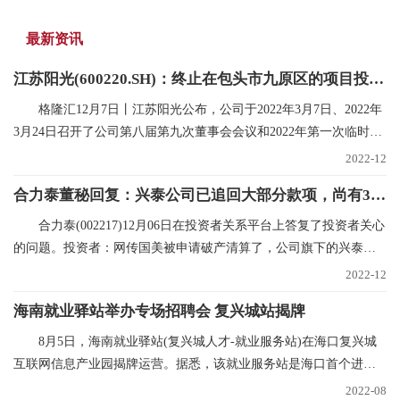
最新资讯
江苏阳光(600220.SH)：终止在包头市九原区的项目投资规划
格隆汇12月7日丨江苏阳光公布，公司于2022年3月7日、2022年
3月24日召开了公司第八届第九次董事会会议和2022年第一次临时股
东大会，审议在内蒙
2022-12
合力泰董秘回复：兴泰公司已追回大部分款项，尚有300多万未支付，已申请财产保全|世界焦点
合力泰(002217)12月06日在投资者关系平台上答复了投资者关心
的问题。投资者：网传国美被申请破产清算了，公司旗下的兴泰和
国美也有合作，在网
2022-12
海南就业驿站举办专场招聘会 复兴城站揭牌
8月5日，海南就业驿站(复兴城人才-就业服务站)在海口复兴城
互联网信息产业园揭牌运营。据悉，该就业服务站是海口首个进驻
重点园区的就业驿
2022-08