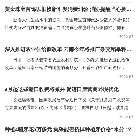
黄金珠宝首饰以旧换新引发消费纠纷 消协提醒当心换购回购“陷阱”
随着人们生活水平的提高，黄金珠宝首饰已从少数人的奢侈品
转变为寻常百姓的消费品，而且消费心理也逐渐从保值性、拥有性
向追求品牌、时尚和
2022-07
深入推进农业供给侧改革 云南今年将推广杂交稻旱种50万亩
日前，记者从云南省农业农村厅获悉，为深入推进农业供给侧
改革，适应云南种植结构调整的新形势，开辟稻谷生产新途径，稳
定稻谷生产，确保口
2022-03
4月起这些港口收费将减并 促进口岸营商环境优化
交通运输部、国家发展改革委近日下发《关于减并港口收费等
有关事项的通知》(以下简称《通知》)，要求自4月1日起，减并港口
经营服务性收费项
2022-03
种植4颗牙花6万多元 集采能否挤掉种植牙价格“水分”？