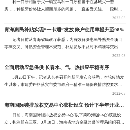
种一口牙相当于买一辆宝马种一口牙相当于在县城买一套
房……种植牙价格让人望而却步的问题，一直备受关注。一段时间
以来，心脏支架、人工关
2022-03
青海惠民补贴实现“一卡通”发放 账户使用率提升至98%
记者日前从青海省民政厅获悉，为有效解决惠民补贴资金项目
零碎交叉、补贴资金管理不规范、补贴发放不及时不精准等突出问
题，青海已实现惠民
2022-03
全面启动应急保供 长春水、气、热供应平稳有序
3月20日下午，记者从长春召开的新闻发布会获悉，本轮疫情发
生以来，市建委严格落实市委市政府一精准三确保疫情防控要求，
全力抓好水、气、
2022-03
海南国际碳排放权交易中心获批设立 预计下半年开业运营
日前，海南国际碳排放权交易中心(以下简称海碳中心)获批设
立，拟注册在三亚。3月18日，海南省地方金融监督管理局组织召开
海碳中心筹建推进