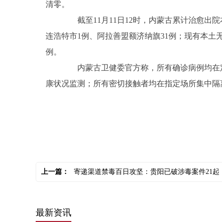
清零。
截至11月11日12时，内蒙古累计治愈出院
连浩特市1例、阿拉善盟额济纳旗31例；现有本土
例。
内蒙古卫健委官方称，所有确诊病例均在定
康状况监测；所有密切接触者均在指定场所集中隔离
关键词：
上一篇：
寄递渠道禁毒百日攻坚：贵阳已破涉毒案件21起
最新资讯