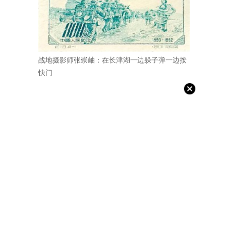
战地摄影师张崇岫：在长津湖一边躲子弹一边按
快门