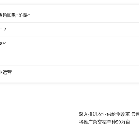
购回购“陷阱”
”？
8%
业运营
深入推进农业供给侧改革 云
将推广杂交稻旱种50万亩